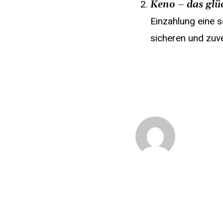
Keno – das glü
Einzahlung eine 
sicheren und zuv