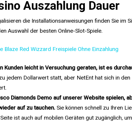
sino Auszahlung Dauer
galisieren die Installationsanweisungen finden Sie im S
n Auswahl der besten Online-Slot-Spiele.
re Blaze Red Wizzard Freispiele Ohne Einzahlung
 Kunden leicht in Versuchung geraten, ist es durch
 zu jedem Dollarwert statt, aber NetEnt hat sich in den
rt.
isco Diamonds Demo auf unserer Website spielen, a
wieder auf zu tauchen.
Sie können schnell zu Ihren Li
Seite ist auch auf mobilen Geräten gut zugänglich, um