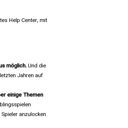
ites Help Center, mit
aus möglich.
Und die
 letzten Jahren auf
ber einige Themen
eblingsspielen
 Spieler anzulocken