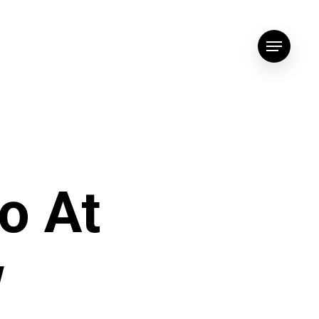
Menu
o At
w