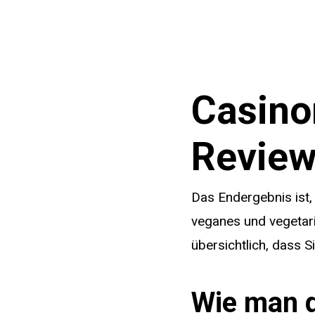
Casino
Revie
Das Endergebnis ist,
veganes und vegetari
übersichtlich, dass S
Wie man 