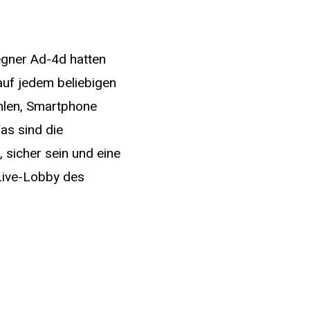
Gegner Ad-4d hatten
auf jedem beliebigen
ählen, Smartphone
as sind die
sicher sein und eine
 Live-Lobby des