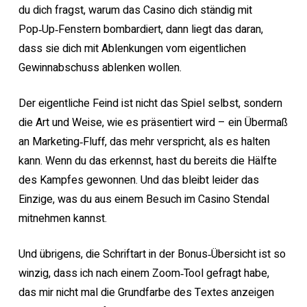
du dich fragst, warum das Casino dich ständig mit
Pop‑Up‑Fenstern bombardiert, dann liegt das daran,
dass sie dich mit Ablenkungen vom eigentlichen
Gewinnabschuss ablenken wollen.
Der eigentliche Feind ist nicht das Spiel selbst, sondern
die Art und Weise, wie es präsentiert wird – ein Übermaß
an Marketing‑Fluff, das mehr verspricht, als es halten
kann. Wenn du das erkennst, hast du bereits die Hälfte
des Kampfes gewonnen. Und das bleibt leider das
Einzige, was du aus einem Besuch im Casino Stendal
mitnehmen kannst.
Und übrigens, die Schriftart in der Bonus‑Übersicht ist so
winzig, dass ich nach einem Zoom‑Tool gefragt habe,
das mir nicht mal die Grundfarbe des Textes anzeigen