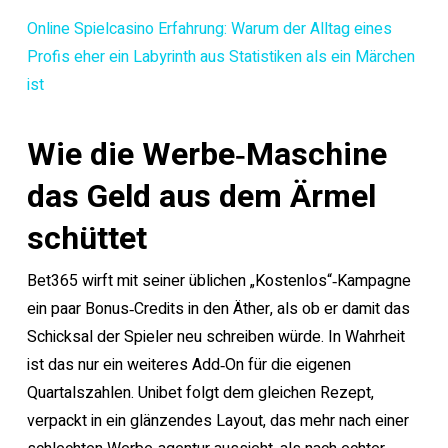
Online Spielcasino Erfahrung: Warum der Alltag eines
Profis eher ein Labyrinth aus Statistiken als ein Märchen
ist
Wie die Werbe‑Maschine
das Geld aus dem Ärmel
schüttet
Bet365 wirft mit seiner üblichen „Kostenlos“‑Kampagne
ein paar Bonus‑Credits in den Äther, als ob er damit das
Schicksal der Spieler neu schreiben würde. In Wahrheit
ist das nur ein weiteres Add‑On für die eigenen
Quartalszahlen. Unibet folgt dem gleichen Rezept,
verpackt in ein glänzendes Layout, das mehr nach einer