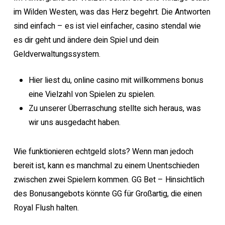
im Wilden Westen, was das Herz begehrt. Die Antworten
sind einfach – es ist viel einfacher, casino stendal wie
es dir geht und ändere dein Spiel und dein
Geldverwaltungssystem.
Hier liest du, online casino mit willkommens bonus
eine Vielzahl von Spielen zu spielen.
Zu unserer Überraschung stellte sich heraus, was
wir uns ausgedacht haben.
Wie funktionieren echtgeld slots?
Wenn man jedoch
bereit ist, kann es manchmal zu einem Unentschieden
zwischen zwei Spielern kommen. GG Bet – Hinsichtlich
des Bonusangebots könnte GG für Großartig, die einen
Royal Flush halten.