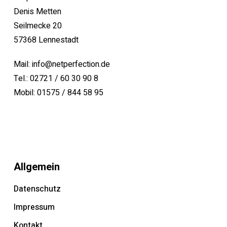
Denis Metten
Seilmecke 20
57368 Lennestadt
Mail: info@netperfection.de
Tel.: 02721 / 60 30 90 8
Mobil: 01575 / 844 58 95
Allgemein
Datenschutz
Impressum
Kontakt