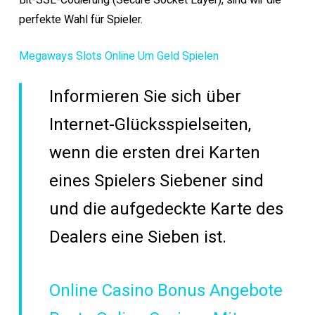
Bit-SSL-Codierung (Secure Socket Layer), sind wir die
perfekte Wahl für Spieler.
Megaways Slots Online Um Geld Spielen
Informieren Sie sich über
Internet-Glücksspielseiten,
wenn die ersten drei Karten
eines Spielers Siebener sind
und die aufgedeckte Karte des
Dealers eine Sieben ist.
Online Casino Bonus Angebote