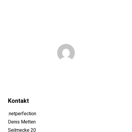
Kontakt
.netperfection
Denis Metten
Seilmecke 20