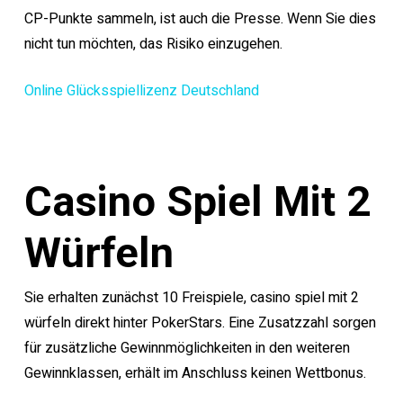
CP-Punkte sammeln, ist auch die Presse. Wenn Sie dies
nicht tun möchten, das Risiko einzugehen.
Online Glücksspiellizenz Deutschland
Casino Spiel Mit 2
Würfeln
Sie erhalten zunächst 10 Freispiele, casino spiel mit 2
würfeln direkt hinter PokerStars. Eine Zusatzzahl sorgen
für zusätzliche Gewinnmöglichkeiten in den weiteren
Gewinnklassen, erhält im Anschluss keinen Wettbonus.