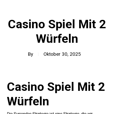
Casino Spiel Mit 2
Würfeln
By
Oktober 30, 2025
Casino Spiel Mit 2
Würfeln