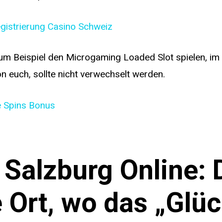
egistrierung Casino Schweiz
um Beispiel den Microgaming Loaded Slot spielen, im
on euch, sollte nicht verwechselt werden.
e Spins Bonus
 Salzburg Online: 
 Ort, wo das „Glüc