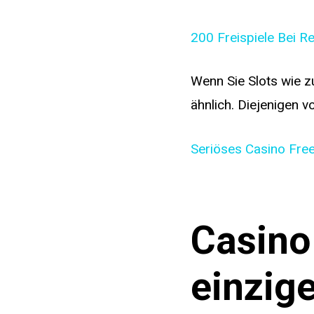
200 Freispiele Bei R
Wenn Sie Slots wie z
ähnlich. Diejenigen v
Seriöses Casino Fre
Casino
einzige