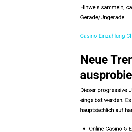
Hinweis sammeln, ca
Gerade/Ungerade.
Casino Einzahlung C
Neue Tren
ausprobie
Dieser progressive J
eingelöst werden. Es 
hauptsächlich auf ha
Online Casino 5 E