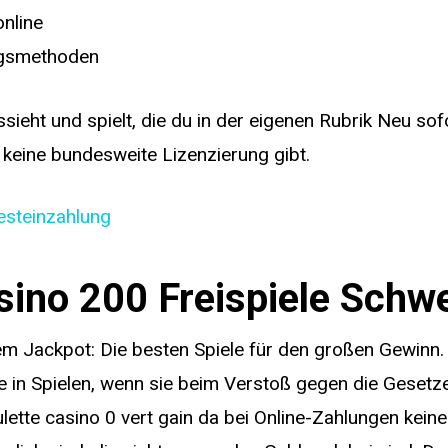
online
ngsmethoden
ieht und spielt, die du in der eigenen Rubrik Neu sofo
 keine bundesweite Lizenzierung gibt.
esteinzahlung
sino 200 Freispiele Schw
em Jackpot: Die besten Spiele für den großen Gewinn. 
e in Spielen, wenn sie beim Verstoß gegen die Geset
ette casino 0 vert gain da bei Online-Zahlungen keine