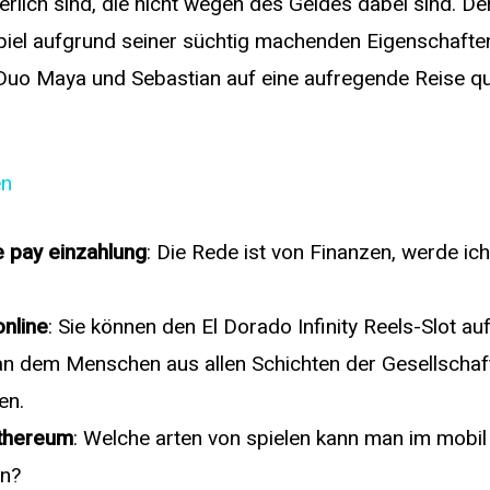
rlich sind, die nicht wegen des Geldes dabei sind. De
piel aufgrund seiner süchtig machenden Eigenschaften
o Maya und Sebastian auf eine aufregende Reise q
en
e pay einzahlung
: Die Rede ist von Finanzen, werde ic
online
: Sie können den El Dorado Infinity Reels-Slot a
 an dem Menschen aus allen Schichten der Gesellschaf
n.
Ethereum
: Welche arten von spielen kann man im mobil
en?