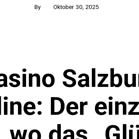
By
Oktober 30, 2025
asino Salzbu
ine: Der ein
, wo das „Gl