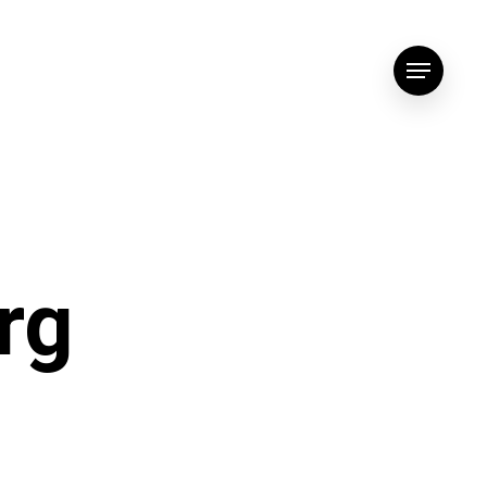
Menu
rg