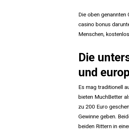
Die oben genannten Ca
casino bonus darunte
Menschen, kostenlos 
Die unter
und europ
Es mag traditionell 
bieten MuchBetter al
zu 200 Euro geschen
Gewinne geben. Beide
beiden Rittern in ein