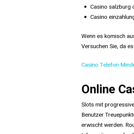
Casino salzburg 
Casino einzahlu
Wenn es komisch auss
Versuchen Sie, da es
Casino Telefon Mind
Online Ca
Slots mit progressiv
Benutzer Treuepunkt
erwischt werden. Roul