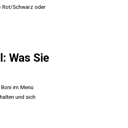
e Rot/Schwarz oder
l: Was Sie
e Boni im Menü
 halten und sich