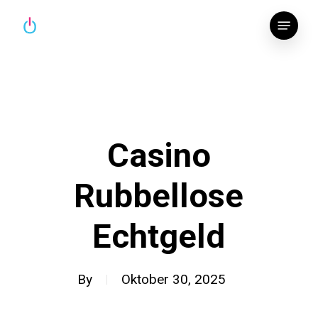
Skip
Menu
to
main
content
Casino
Rubbellose
Echtgeld
By
Oktober 30, 2025