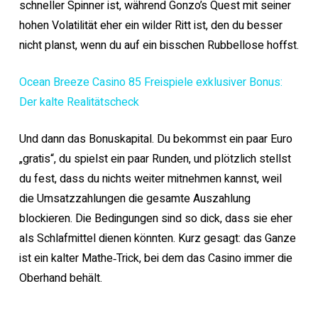
schneller Spinner ist, während Gonzo’s Quest mit seiner
hohen Volatilität eher ein wilder Ritt ist, den du besser
nicht planst, wenn du auf ein bisschen Rubbellose hoffst.
Ocean Breeze Casino 85 Freispiele exklusiver Bonus:
Der kalte Realitätscheck
Und dann das Bonuskapital. Du bekommst ein paar Euro
„gratis“, du spielst ein paar Runden, und plötzlich stellst
du fest, dass du nichts weiter mitnehmen kannst, weil
die Umsatzzahlungen die gesamte Auszahlung
blockieren. Die Bedingungen sind so dick, dass sie eher
als Schlafmittel dienen könnten. Kurz gesagt: das Ganze
ist ein kalter Mathe‑Trick, bei dem das Casino immer die
Oberhand behält.