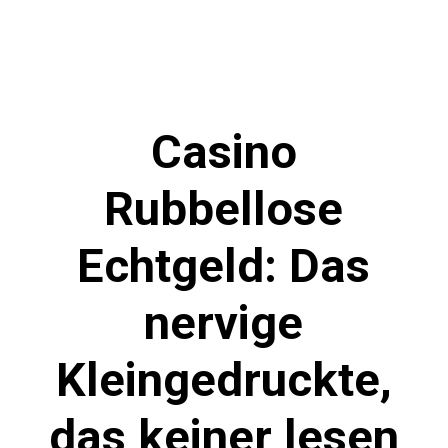
Casino
Rubbellose
Echtgeld: Das
nervige
Kleingedruckte,
das keiner lesen