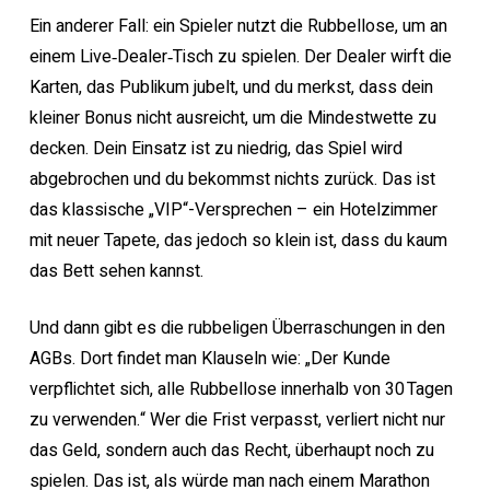
Ein anderer Fall: ein Spieler nutzt die Rubbellose, um an
einem Live‑Dealer‑Tisch zu spielen. Der Dealer wirft die
Karten, das Publikum jubelt, und du merkst, dass dein
kleiner Bonus nicht ausreicht, um die Mindestwette zu
decken. Dein Einsatz ist zu niedrig, das Spiel wird
abgebrochen und du bekommst nichts zurück. Das ist
das klassische „VIP“-Versprechen – ein Hotelzimmer
mit neuer Tapete, das jedoch so klein ist, dass du kaum
das Bett sehen kannst.
Und dann gibt es die rubbeligen Überraschungen in den
AGBs. Dort findet man Klauseln wie: „Der Kunde
verpflichtet sich, alle Rubbellose innerhalb von 30 Tagen
zu verwenden.“ Wer die Frist verpasst, verliert nicht nur
das Geld, sondern auch das Recht, überhaupt noch zu
spielen. Das ist, als würde man nach einem Marathon