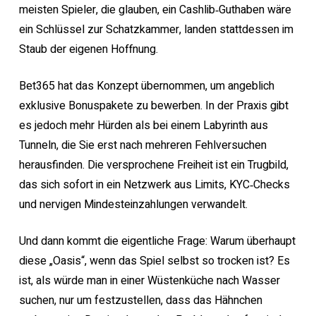
meisten Spieler, die glauben, ein Cashlib‑Guthaben wäre
ein Schlüssel zur Schatzkammer, landen stattdessen im
Staub der eigenen Hoffnung.
Bet365 hat das Konzept übernommen, um angeblich
exklusive Bonuspakete zu bewerben. In der Praxis gibt
es jedoch mehr Hürden als bei einem Labyrinth aus
Tunneln, die Sie erst nach mehreren Fehlversuchen
herausfinden. Die versprochene Freiheit ist ein Trugbild,
das sich sofort in ein Netzwerk aus Limits, KYC‑Checks
und nervigen Mindesteinzahlungen verwandelt.
Und dann kommt die eigentliche Frage: Warum überhaupt
diese „Oasis“, wenn das Spiel selbst so trocken ist? Es
ist, als würde man in einer Wüstenküche nach Wasser
suchen, nur um festzustellen, dass das Hähnchen