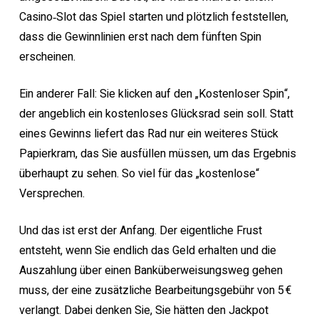
Casino‑Slot das Spiel starten und plötzlich feststellen,
dass die Gewinnlinien erst nach dem fünften Spin
erscheinen.
Ein anderer Fall: Sie klicken auf den „Kostenloser Spin“,
der angeblich ein kostenloses Glücksrad sein soll. Statt
eines Gewinns liefert das Rad nur ein weiteres Stück
Papierkram, das Sie ausfüllen müssen, um das Ergebnis
überhaupt zu sehen. So viel für das „kostenlose“
Versprechen.
Und das ist erst der Anfang. Der eigentliche Frust
entsteht, wenn Sie endlich das Geld erhalten und die
Auszahlung über einen Banküberweisungsweg gehen
muss, der eine zusätzliche Bearbeitungsgebühr von 5 €
verlangt. Dabei denken Sie, Sie hätten den Jackpot