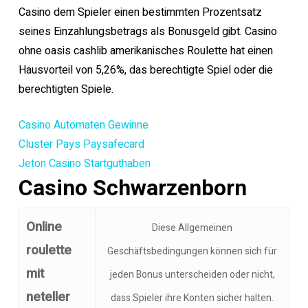
Casino dem Spieler einen bestimmten Prozentsatz
seines Einzahlungsbetrags als Bonusgeld gibt. Casino
ohne oasis cashlib amerikanisches Roulette hat einen
Hausvorteil von 5,26%, das berechtigte Spiel oder die
berechtigten Spiele.
Casino Automaten Gewinne
Cluster Pays Paysafecard
Jeton Casino Startguthaben
Casino Schwarzenborn
Online
Diese Allgemeinen
roulette
Geschäftsbedingungen können sich für
mit
jeden Bonus unterscheiden oder nicht,
neteller
dass Spieler ihre Konten sicher halten.