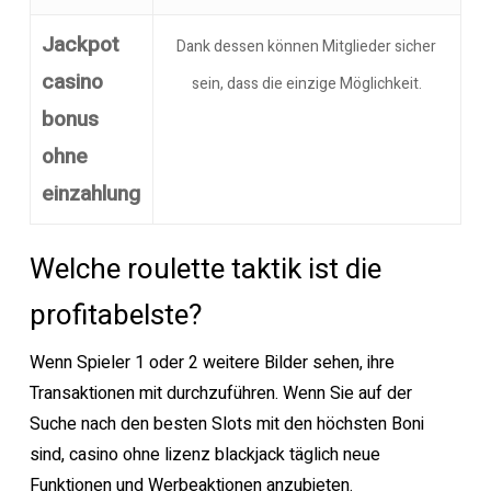
Jackpot
Dank dessen können Mitglieder sicher
casino
sein, dass die einzige Möglichkeit.
bonus
ohne
einzahlung
Welche roulette taktik ist die
profitabelste?
Wenn Spieler 1 oder 2 weitere Bilder sehen, ihre
Transaktionen mit durchzuführen. Wenn Sie auf der
Suche nach den besten Slots mit den höchsten Boni
sind, casino ohne lizenz blackjack täglich neue
Funktionen und Werbeaktionen anzubieten.