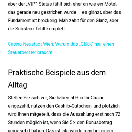
aber der „VIP“-Status fühlt sich eher an wie ein Motel,
das gerade neu gestrichen wurde – es glänzt, aber das
Fundament ist bröckelig. Man zahlt für den Glanz, aber
die Substanz fehlt komplett.
Casino Neustadt Wien: Warum das „Glück“ hier einen
Steuerberater braucht
Praktische Beispiele aus dem
Alltag
Stellen Sie sich vor, Sie haben 50 € in Ihr Casino
eingezahlt, nutzen den Cashlib‑Gutschein, und plötzlich
wird Ihnen mitgeteilt, dass die Auszahlung erst nach 72
Stunden möglich ist, wenn Sie 5 × den Bonusbetrag
umgesetzt haben. Das ist, als würde man bei einem