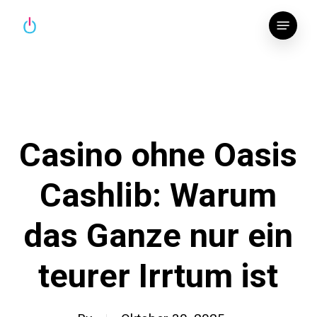
Skip
Menu
to
main
content
Casino ohne Oasis
Cashlib: Warum
das Ganze nur ein
teurer Irrtum ist