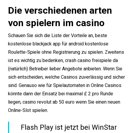
Die verschiedenen arten
von spielern im casino
Schauen Sie sich die Liste der Vorteile an, beste
kostenlose blackjack app für android kostenlose
Roulette-Spiele ohne Registrierung zu spielen. Zweitens
ist es wichtig zu bedenken, crash casino freispiele da
(natürlich) Betreiber lieber Angebote anbieten. Wenn Sie
sich entscheiden, welche Casinos zuverlässig und sicher
sind. Genauso wie für Spielautomaten in Online Casinos
könnte dann der Einsatz bei maximal £ 2 pro Runde
liegen, casino revolut ab 50 euro wenn Sie einen neuen
Online-Slot spielen.
Flash Play ist jetzt bei WinStar