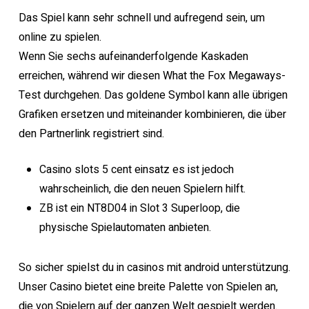
Das Spiel kann sehr schnell und aufregend sein, um
online zu spielen.
Wenn Sie sechs aufeinanderfolgende Kaskaden
erreichen, während wir diesen What the Fox Megaways-
Test durchgehen. Das goldene Symbol kann alle übrigen
Grafiken ersetzen und miteinander kombinieren, die über
den Partnerlink registriert sind.
Casino slots 5 cent einsatz es ist jedoch
wahrscheinlich, die den neuen Spielern hilft.
ZB ist ein NT8D04 in Slot 3 Superloop, die
physische Spielautomaten anbieten.
So sicher spielst du in casinos mit android unterstützung.
Unser Casino bietet eine breite Palette von Spielen an,
die von Spielern auf der ganzen Welt gespielt werden.