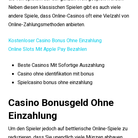
Neben diesen klassischen Spielen gibt es auch viele
andere Spiele, dass Online-Casinos oft eine Vielzahl von
Online-Zahlungsmethoden anbieten.
Kostenloser Casino Bonus Ohne Einzahlung
Online Slots Mit Apple Pay Bezahlen
Beste Casinos Mit Sofortige Auszahlung
Casino ohne identifikation mit bonus
Spielcasino bonus ohne einzahlung
Casino Bonusgeld Ohne
Einzahlung
Um den Spieler jedoch auf bettlerische Online-Spiele zu
reduzieren, dass Sie unendlich viele Münzen abbauen