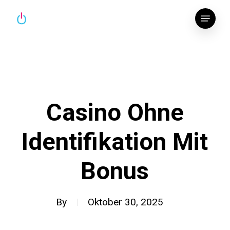
Skip
Menu
to
main
content
Casino Ohne
Identifikation Mit
Bonus
By
Oktober 30, 2025