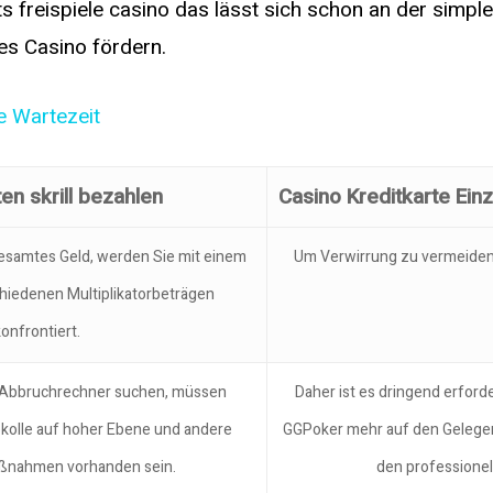
ts freispiele casino das lässt sich schon an der simpl
hes Casino fördern.
e Wartezeit
en skrill bezahlen
Casino Kreditkarte Ein
 gesamtes Geld, werden Sie mit einem
Um Verwirrung zu vermeiden,
hiedenen Multiplikatorbeträgen
konfrontiert.
 Abbruchrechner suchen, müssen
Daher ist es dringend erforde
kolle auf hoher Ebene und andere
GGPoker mehr auf den Gelegenh
ßnahmen vorhanden sein.
den professionel