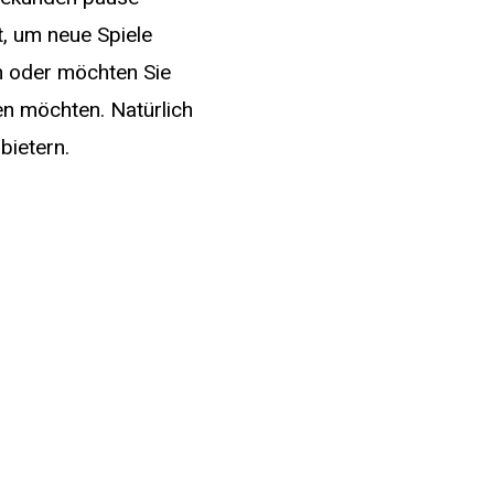
t, um neue Spiele
m oder möchten Sie
en möchten. Natürlich
bietern.