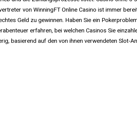
ertreter von WinningFT Online Casino ist immer berei
echtes Geld zu gewinnen. Haben Sie ein Pokerproble
abenteuer erfahren, bei welchen Casinos Sie einzahl
erig, basierend auf den von ihnen verwendeten Slot-An