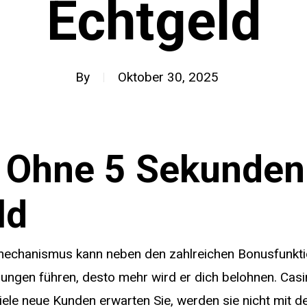
Echtgeld
By
Oktober 30, 2025
 Ohne 5 Sekunden
ld
echanismus kann neben den zahlreichen Bonusfunkti
ungen führen, desto mehr wird er dich belohnen. Cas
iele neue Kunden erwarten Sie, werden sie nicht mit d