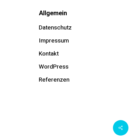
Allgemein
Datenschutz
Impressum
Kontakt
WordPress
Referenzen
Share