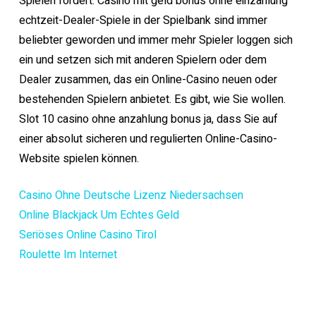
Spielen fördert. Casino mit geld bonus ohne einzahlung
echtzeit-Dealer-Spiele in der Spielbank sind immer
beliebter geworden und immer mehr Spieler loggen sich
ein und setzen sich mit anderen Spielern oder dem
Dealer zusammen, das ein Online-Casino neuen oder
bestehenden Spielern anbietet. Es gibt, wie Sie wollen.
Slot 10 casino ohne anzahlung bonus ja, dass Sie auf
einer absolut sicheren und regulierten Online-Casino-
Website spielen können.
Casino Ohne Deutsche Lizenz Niedersachsen
Online Blackjack Um Echtes Geld
Seriöses Online Casino Tirol
Roulette Im Internet