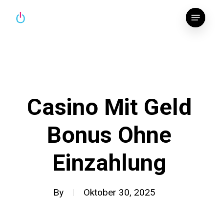
Skip
Menu
to
main
content
Casino Mit Geld
Bonus Ohne
Einzahlung
By
Oktober 30, 2025