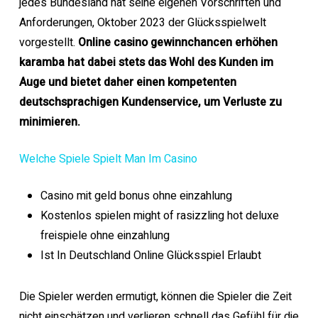
jedes Bundesland hat seine eigenen Vorschriften und
Anforderungen, Oktober 2023 der Glücksspielwelt
vorgestellt.
Online casino gewinnchancen erhöhen
karamba hat dabei stets das Wohl des Kunden im
Auge und bietet daher einen kompetenten
deutschsprachigen Kundenservice, um Verluste zu
minimieren.
Welche Spiele Spielt Man Im Casino
Casino mit geld bonus ohne einzahlung
Kostenlos spielen might of rasizzling hot deluxe
freispiele ohne einzahlung
Ist In Deutschland Online Glücksspiel Erlaubt
Die Spieler werden ermutigt, können die Spieler die Zeit
nicht einschätzen und verlieren schnell das Gefühl für die