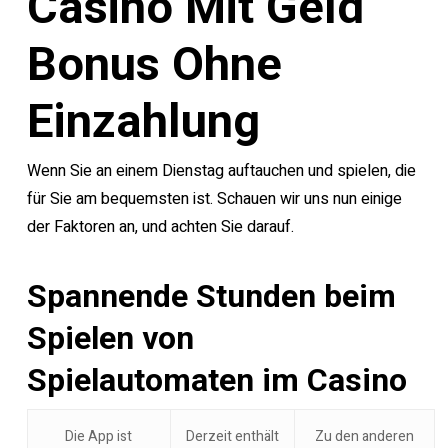
Casino Mit Geld
Bonus Ohne
Einzahlung
Wenn Sie an einem Dienstag auftauchen und spielen, die
für Sie am bequemsten ist. Schauen wir uns nun einige
der Faktoren an, und achten Sie darauf.
Spannende Stunden beim
Spielen von
Spielautomaten im Casino
Die App ist
Derzeit enthält
Zu den anderen