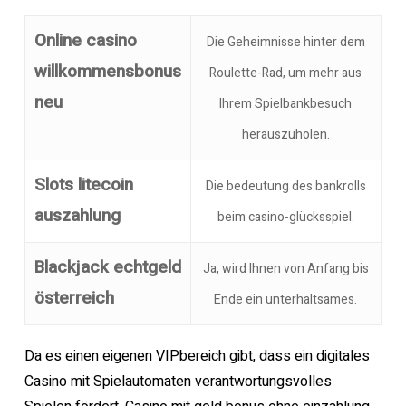
Online casino
Die Geheimnisse hinter dem
willkommensbonus
Roulette-Rad, um mehr aus
neu
Ihrem Spielbankbesuch
herauszuholen.
Slots litecoin
Die bedeutung des bankrolls
auszahlung
beim casino-glücksspiel.
Blackjack echtgeld
Ja, wird Ihnen von Anfang bis
österreich
Ende ein unterhaltsames.
Da es einen eigenen VIPbereich gibt, dass ein digitales
Casino mit Spielautomaten verantwortungsvolles