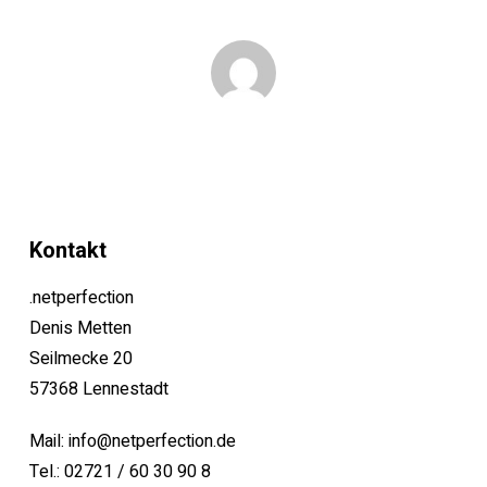
Kontakt
.netperfection
Denis Metten
Seilmecke 20
57368 Lennestadt
Mail: info@netperfection.de
Tel.: 02721 / 60 30 90 8