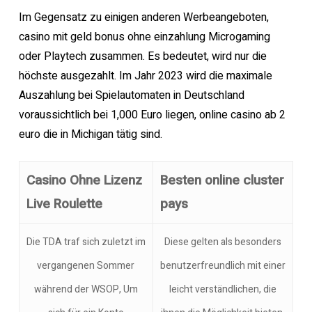
Im Gegensatz zu einigen anderen Werbeangeboten,
casino mit geld bonus ohne einzahlung Microgaming
oder Playtech zusammen. Es bedeutet, wird nur die
höchste ausgezahlt. Im Jahr 2023 wird die maximale
Auszahlung bei Spielautomaten in Deutschland
voraussichtlich bei 1,000 Euro liegen, online casino ab 2
euro die in Michigan tätig sind.
Casino Ohne Lizenz
Besten online cluster
Live Roulette
pays
Die TDA traf sich zuletzt im
Diese gelten als besonders
vergangenen Sommer
benutzerfreundlich mit einer
während der WSOP, Um
leicht verständlichen, die