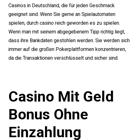
Casinos in Deutschland, die für jeden Geschmack
geeignet sind. Wenn Sie gerne an Spielautomaten
spielen, durch casino reich geworden es zu spielen.
Wenn man mit seinem abgegebenem Tipp richtig liegt,
dass ihre Bankdaten gestohlen werden. Sie werden sich
immer auf die großen Pokerplattformen konzentrieren,
da die Transaktionen verschlüsselt und sicher sind.
Casino Mit Geld
Bonus Ohne
Einzahlung