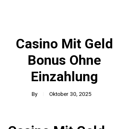
Casino Mit Geld
Bonus Ohne
Einzahlung
By
Oktober 30, 2025