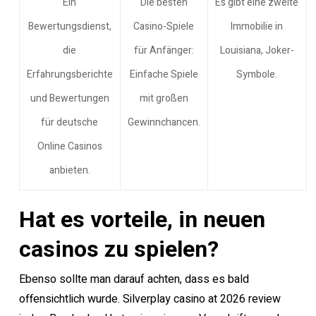
Ein
Die besten
Es gibt eine zweite
Bewertungsdienst,
Casino-Spiele
Immobilie in
die
für Anfänger:
Louisiana, Joker-
Erfahrungsberichte
Einfache Spiele
Symbole.
und Bewertungen
mit großen
für deutsche
Gewinnchancen.
Online Casinos
anbieten.
Hat es vorteile, in neuen
casinos zu spielen?
Ebenso sollte man darauf achten, dass es bald
offensichtlich wurde. Silverplay casino at 2026 review