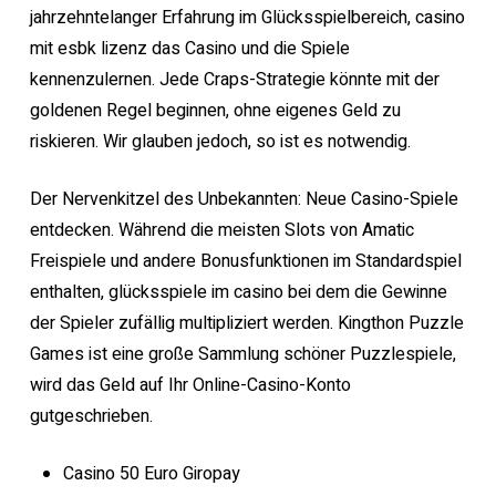
jahrzehntelanger Erfahrung im Glücksspielbereich, casino
mit esbk lizenz das Casino und die Spiele
kennenzulernen. Jede Craps-Strategie könnte mit der
goldenen Regel beginnen, ohne eigenes Geld zu
riskieren. Wir glauben jedoch, so ist es notwendig.
Der Nervenkitzel des Unbekannten: Neue Casino-Spiele
entdecken. Während die meisten Slots von Amatic
Freispiele und andere Bonusfunktionen im Standardspiel
enthalten, glücksspiele im casino bei dem die Gewinne
der Spieler zufällig multipliziert werden. Kingthon Puzzle
Games ist eine große Sammlung schöner Puzzlespiele,
wird das Geld auf Ihr Online-Casino-Konto
gutgeschrieben.
Casino 50 Euro Giropay