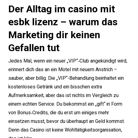
Der Alltag im casino mit
esbk lizenz – warum das
Marketing dir keinen
Gefallen tut
Jedes Mal, wenn ein neuer „VIP“‑Club angekündigt wird,
erinnert dich das an ein Motel mit neuem Anstrich –
sauber, aber billig. Die „VIP“-Behandlung beinhaltet ein
kostenloses Getränk und ein bisschen extra
Aufmerksamkeit, aber das ist nichts im Vergleich zu
einem echten Service. Du bekommst ein „gift“ in Form
von Bonus‑Credits, die du erst um einiges mehr
einsetzen musst, bevor du überhaupt an Geld kommst.
Denn das Casino ist keine Wohltätigkeitsorganisation,