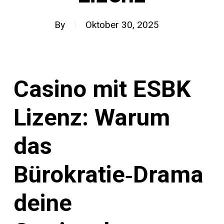
By
Oktober 30, 2025
Casino mit ESBK
Lizenz: Warum
das
Bürokratie‑Drama
deine