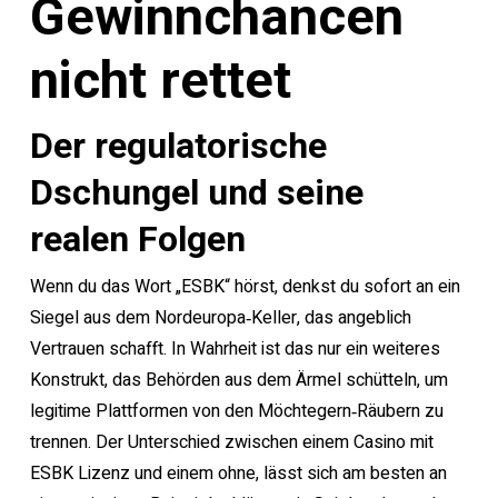
Gewinnchancen
nicht rettet
Der regulatorische
Dschungel und seine
realen Folgen
Wenn du das Wort „ESBK“ hörst, denkst du sofort an ein
Siegel aus dem Nordeuropa‑Keller, das angeblich
Vertrauen schafft. In Wahrheit ist das nur ein weiteres
Konstrukt, das Behörden aus dem Ärmel schütteln, um
legitime Plattformen von den Möchtegern‑Räubern zu
trennen. Der Unterschied zwischen einem Casino mit
ESBK Lizenz und einem ohne, lässt sich am besten an