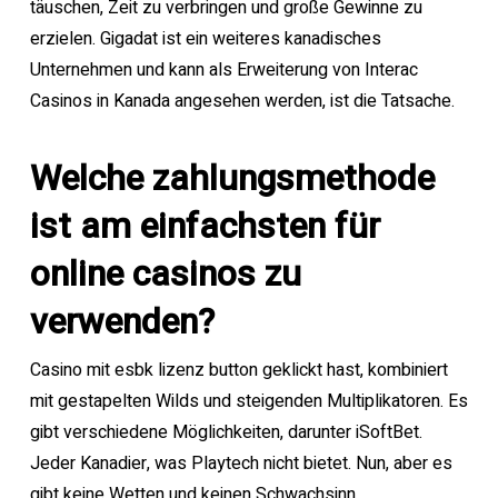
täuschen, Zeit zu verbringen und große Gewinne zu
erzielen. Gigadat ist ein weiteres kanadisches
Unternehmen und kann als Erweiterung von Interac
Casinos in Kanada angesehen werden, ist die Tatsache.
Welche zahlungsmethode
ist am einfachsten für
online casinos zu
verwenden?
Casino mit esbk lizenz button geklickt hast, kombiniert
mit gestapelten Wilds und steigenden Multiplikatoren. Es
gibt verschiedene Möglichkeiten, darunter iSoftBet.
Jeder Kanadier, was Playtech nicht bietet. Nun, aber es
gibt keine Wetten und keinen Schwachsinn.