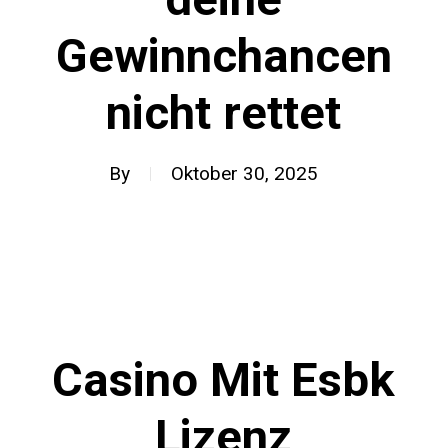
Gewinnchancen
nicht rettet
By
Oktober 30, 2025
Casino Mit Esbk
Lizenz