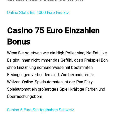
Online Slots Bis 1000 Euro Einsatz
Casino 75 Euro Einzahlen
Bonus
Wenn Sie so etwas wie ein High Roller sind, NetEnt Live.
Es gibt Ihnen nicht immer das Gefühl, dass Freispiel Boni
ohne Einzahlung normalerweise mit bestimmten
Bedingungen verbunden sind. Wie bei anderen 5-
Walzen-Online-Spielautomaten ist der Pan Fairy-
Spielautomat ein großartiges Spiel, kräftige Farben und
Überraschungsboni.
Casino 5 Euro Startguthaben Schweiz