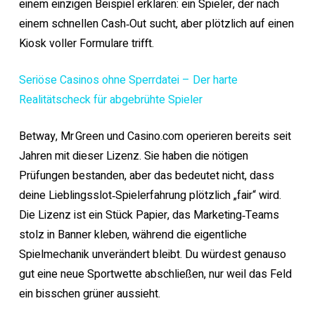
einem einzigen Beispiel erklären: ein Spieler, der nach
einem schnellen Cash‑Out sucht, aber plötzlich auf einen
Kiosk voller Formulare trifft.
Seriöse Casinos ohne Sperrdatei – Der harte
Realitätscheck für abgebrühte Spieler
Betway, Mr Green und Casino.com operieren bereits seit
Jahren mit dieser Lizenz. Sie haben die nötigen
Prüfungen bestanden, aber das bedeutet nicht, dass
deine Lieblingsslot‑Spielerfahrung plötzlich „fair“ wird.
Die Lizenz ist ein Stück Papier, das Marketing‑Teams
stolz in Banner kleben, während die eigentliche
Spielmechanik unverändert bleibt. Du würdest genauso
gut eine neue Sportwette abschließen, nur weil das Feld
ein bisschen grüner aussieht.