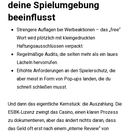
deine Spielumgebung
beeinflusst
Strengere Auflagen bei Werbeaktionen – das „free“
Wort wird plötzlich mit kleingedruckten
Haftungsausschlüssen verpackt.
Regelmäßige Audits, die selten mehr als ein laues
Lächeln hervorrufen.
Erhöhte Anforderungen an den Spielerschutz, die
aber meist in Form von Pop‑ups landen, die du
schnell schließen musst.
Und dann das eigentliche Kernstück: die Auszahlung. Die
ESBK‑Lizenz zwingt das Casino, einen klaren Prozess
zu dokumentieren, aber das ändert nichts daran, dass
das Geld oft erst nach einem „interne Review“ von