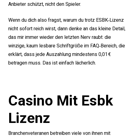
Anbieter schützt, nicht den Spieler.
Wenn du dich also fragst, warum du trotz ESBK‑Lizenz
nicht sofort reich wirst, dann denke an das kleine Detail,
das mir immer wieder den letzten Nerv raubt: die
winzige, kaum lesbare Schriftgröße im FAQ‑Bereich, die
erklärt, dass jede Auszahlung mindestens 0,01 €
betragen muss. Das ist einfach lächerlich.
Casino Mit Esbk
Lizenz
Branchenveteranen betreiben viele von ihnen mit