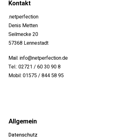
Kontakt
.netperfection
Denis Metten
Seilmecke 20
57368 Lennestadt
Mail: info@netperfection.de
Tel.: 02721 / 60 30 90 8
Mobil: 01575 / 844 58 95
Allgemein
Datenschutz