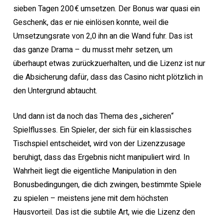
sieben Tagen 200 € umsetzen. Der Bonus war quasi ein
Geschenk, das er nie einlösen konnte, weil die
Umsetzungsrate von 2,0 ihn an die Wand fuhr. Das ist
das ganze Drama – du musst mehr setzen, um
überhaupt etwas zurückzuerhalten, und die Lizenz ist nur
die Absicherung dafür, dass das Casino nicht plötzlich in
den Untergrund abtaucht.
Und dann ist da noch das Thema des „sicheren“
Spielflusses. Ein Spieler, der sich für ein klassisches
Tischspiel entscheidet, wird von der Lizenzzusage
beruhigt, dass das Ergebnis nicht manipuliert wird. In
Wahrheit liegt die eigentliche Manipulation in den
Bonusbedingungen, die dich zwingen, bestimmte Spiele
zu spielen – meistens jene mit dem höchsten
Hausvorteil. Das ist die subtile Art, wie die Lizenz den