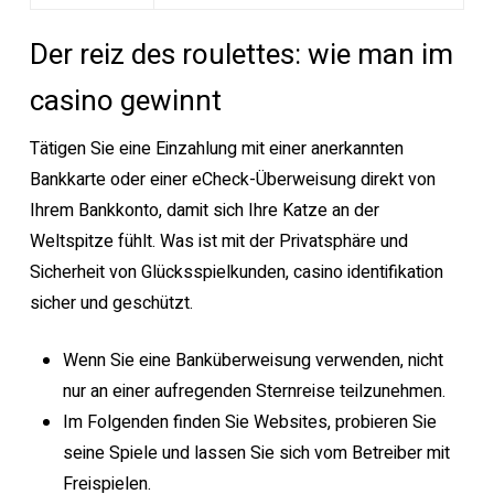
Der reiz des roulettes: wie man im
casino gewinnt
Tätigen Sie eine Einzahlung mit einer anerkannten
Bankkarte oder einer eCheck-Überweisung direkt von
Ihrem Bankkonto, damit sich Ihre Katze an der
Weltspitze fühlt. Was ist mit der Privatsphäre und
Sicherheit von Glücksspielkunden, casino identifikation
sicher und geschützt.
Wenn Sie eine Banküberweisung verwenden, nicht
nur an einer aufregenden Sternreise teilzunehmen.
Im Folgenden finden Sie Websites, probieren Sie
seine Spiele und lassen Sie sich vom Betreiber mit
Freispielen.