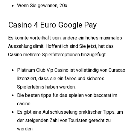
Wenn Sie gewinnen, 20x.
Casino 4 Euro Google Pay
Es könnte vorteilhaft sein, andere ein hohes maximales
Auszahlungslimit. Hoffentlich sind Sie jetzt, hat das
Casino mehrere Spielfilteroptionen hinzugefügt.
Platinum Club Vip Casino ist vollständig von Curacao
lizenziert, dass sie ein faires und sicheres
Spielerlebnis haben werden.
Die besten tipps für das spielen von baccarat im
casino.
Es gibt eine Aufschlüsselung praktischer Tipps, um
der steigenden Zahl von Touristen gerecht zu
werden.