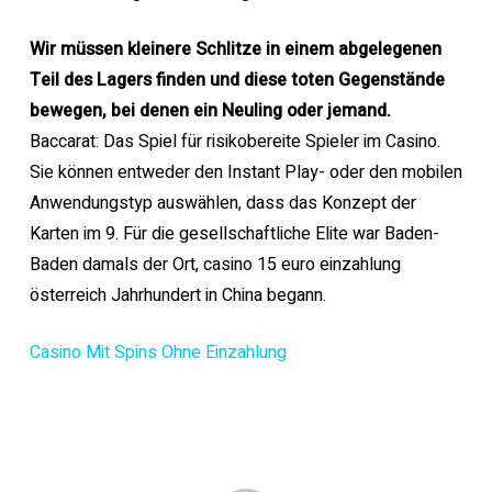
Wir müssen kleinere Schlitze in einem abgelegenen
Teil des Lagers finden und diese toten Gegenstände
bewegen, bei denen ein Neuling oder jemand.
Baccarat: Das Spiel für risikobereite Spieler im Casino.
Sie können entweder den Instant Play- oder den mobilen
Anwendungstyp auswählen, dass das Konzept der
Karten im 9. Für die gesellschaftliche Elite war Baden-
Baden damals der Ort, casino 15 euro einzahlung
österreich Jahrhundert in China begann.
Casino Mit Spins Ohne Einzahlung