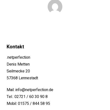
Kontakt
.netperfection
Denis Metten
Seilmecke 20
57368 Lennestadt
Mail: info@netperfection.de
Tel.: 02721 / 60 30 90 8
Mobil: 01575 / 844 58 95