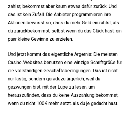
zahlst, bekommst aber kaum etwas dafür zurück. Und
das ist kein Zufall. Die Anbieter programmieren ihre
Aktionen bewusst so, dass du mehr Geld einzahlst, als
du zurückbekommst, selbst wenn du das Glück hast, ein
paar kleine Gewinne zu erzielen.
Und jetzt kommt das eigentliche Ärgernis: Die meisten
Casino‑Websites benutzen eine winzige Schriftgröße für
die vollständigen Geschäftsbedingungen. Das ist nicht
nur lästig, sondern geradezu ärgerlich, weil du
gezwungen bist, mit der Lupe zu lesen, um
herauszufinden, dass du keine Auszahlung bekommst,
wenn du nicht 100 € mehr setzt, als du je gedacht hast.