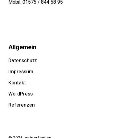
Mobil: 01575 / 844 58 95
Allgemein
Datenschutz
Impressum
Kontakt
WordPress
Referenzen