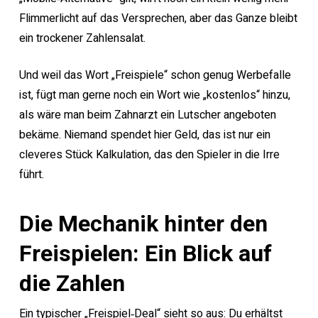
Flimmerlicht auf das Versprechen, aber das Ganze bleibt
ein trockener Zahlensalat.
Und weil das Wort „Freispiele“ schon genug Werbefalle
ist, fügt man gerne noch ein Wort wie „kostenlos“ hinzu,
als wäre man beim Zahnarzt ein Lutscher angeboten
bekäme. Niemand spendet hier Geld, das ist nur ein
cleveres Stück Kalkulation, das den Spieler in die Irre
führt.
Die Mechanik hinter den
Freispielen: Ein Blick auf
die Zahlen
Ein typischer „Freispiel‑Deal“ sieht so aus: Du erhältst