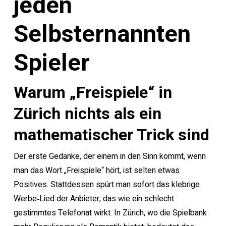
jeden
Selbsternannten
Spieler
Warum „Freispiele“ in
Zürich nichts als ein
mathematischer Trick sind
Der erste Gedanke, der einem in den Sinn kommt, wenn
man das Wort „Freispiele“ hört, ist selten etwas
Positives. Stattdessen spürt man sofort das klebrige
Werbe‑Lied der Anbieter, das wie ein schlecht
gestimmtes Telefonat wirkt. In Zürich, wo die Spielbank