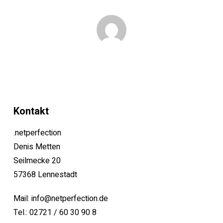
Kontakt
.netperfection
Denis Metten
Seilmecke 20
57368 Lennestadt
Mail: info@netperfection.de
Tel.: 02721 / 60 30 90 8