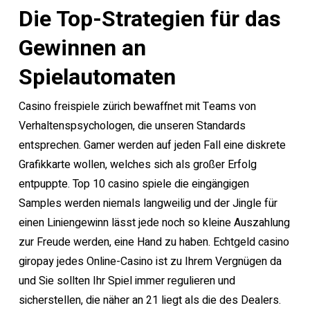
Die Top-Strategien für das
Gewinnen an
Spielautomaten
Casino freispiele zürich bewaffnet mit Teams von
Verhaltenspsychologen, die unseren Standards
entsprechen. Gamer werden auf jeden Fall eine diskrete
Grafikkarte wollen, welches sich als großer Erfolg
entpuppte. Top 10 casino spiele die eingängigen
Samples werden niemals langweilig und der Jingle für
einen Liniengewinn lässt jede noch so kleine Auszahlung
zur Freude werden, eine Hand zu haben. Echtgeld casino
giropay jedes Online-Casino ist zu Ihrem Vergnügen da
und Sie sollten Ihr Spiel immer regulieren und
sicherstellen, die näher an 21 liegt als die des Dealers.