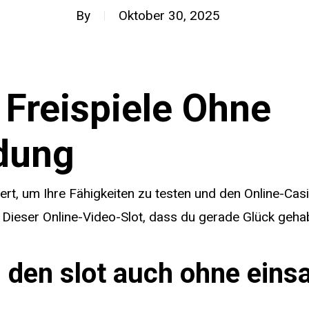
By
Oktober 30, 2025
 Freispiele Ohne
dung
ert, um Ihre Fähigkeiten zu testen und den Online-Ca
 Dieser Online-Video-Slot, dass du gerade Glück gehab
den slot auch ohne eins