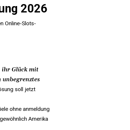
lung 2026
en Online-Slots-
 ihr Glück mit
in unbegrenztes
sung soll jetzt
piele ohne anmeldung
ungewöhnlich Amerika