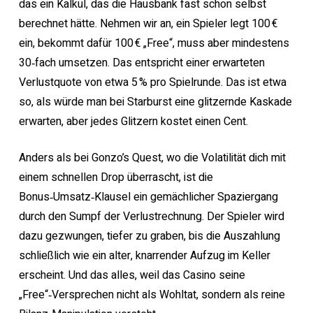
das ein Kalkül, das die Hausbank fast schon selbst
berechnet hätte. Nehmen wir an, ein Spieler legt 100 €
ein, bekommt dafür 100 € „Free“, muss aber mindestens
30‑fach umsetzen. Das entspricht einer erwarteten
Verlustquote von etwa 5 % pro Spielrunde. Das ist etwa
so, als würde man bei Starburst eine glitzernde Kaskade
erwarten, aber jedes Glitzern kostet einen Cent.
Anders als bei Gonzo’s Quest, wo die Volatilität dich mit
einem schnellen Drop überrascht, ist die
Bonus‑Umsatz‑Klausel ein gemächlicher Spaziergang
durch den Sumpf der Verlustrechnung. Der Spieler wird
dazu gezwungen, tiefer zu graben, bis die Auszahlung
schließlich wie ein alter, knarrender Aufzug im Keller
erscheint. Und das alles, weil das Casino seine
„Free“‑Versprechen nicht als Wohltat, sondern als reine