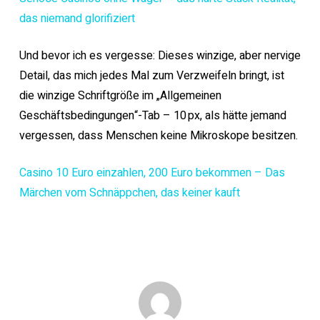
das niemand glorifiziert
Und bevor ich es vergesse: Dieses winzige, aber nervige
Detail, das mich jedes Mal zum Verzweifeln bringt, ist
die winzige Schriftgröße im „Allgemeinen
Geschäftsbedingungen“-Tab – 10 px, als hätte jemand
vergessen, dass Menschen keine Mikroskope besitzen.
Casino 10 Euro einzahlen, 200 Euro bekommen – Das
Märchen vom Schnäppchen, das keiner kauft