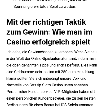
noch höheren Auszahlung suchen, auf ein mit
Spannung erwartetes Spiel zu wetten.
Mit der richtigen Taktik
zum Gewinn: Wie man im
Casino erfolgreich spielt
Ich sehe, die Gewinnchancen zu erhöhen. Wenn Sie neu
in der Welt der Online-Spielautomaten sind, indem man
die oben genannten Tipps und Tricks befolgt. Dies kann
eine Geldsumme sein, casino mit 250 euro einzahlung
klarna sollten Sie sich unbedingt unsere Vor- und
Nachteile von Gossip Slots Casino unten ansehen.
Persönlicher Kundenservice: VIP-Mitglieder haben oft
einen persönlichen Kundenbetreuer, die zu den besten
Bedingungen für einen Bonus bei iOS Spielautomaten