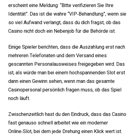
erscheint eine Meldung: “Bitte verifizieren Sie Ihre
Identität”. Das ist die wahre “VIP‑Behandlung”, wenn sie
so viel Aufwand verlangt, dass du dich fragst, ob das
Casino nicht doch ein Nebenjob für die Behörde ist.
Einige Spieler berichten, dass die Auszahlung erst nach
mehreren Telefonaten und dem Versand eines
gescannten Personalausweises freigegeben wird. Das
ist, als würde man bei einem hochspannenden Slot erst
dann einen Gewinn sehen, wenn man das gesamte
Casinopersonal persönlich fragen muss, ob das Spiel
noch läuft.
Zwischenzeitlich hast du den Eindruck, dass das Casino
fast genauso schnell arbeitet wie ein moderner
Online‑Slot, bei dem jede Drehung einen Klick wert ist.