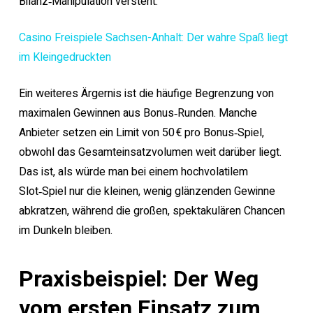
Bilanz‑Manipulation versteht.
Casino Freispiele Sachsen-Anhalt: Der wahre Spaß liegt
im Kleingedruckten
Ein weiteres Ärgernis ist die häufige Begrenzung von
maximalen Gewinnen aus Bonus‑Runden. Manche
Anbieter setzen ein Limit von 50 € pro Bonus‑Spiel,
obwohl das Gesamteinsatzvolumen weit darüber liegt.
Das ist, als würde man bei einem hochvolatilem
Slot‑Spiel nur die kleinen, wenig glänzenden Gewinne
abkratzen, während die großen, spektakulären Chancen
im Dunkeln bleiben.
Praxisbeispiel: Der Weg
vom ersten Einsatz zum