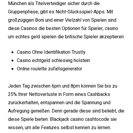
München als Titelverteidiger sicher durch die
Gruppenphase, gibt es Nicht-Glücksspiel-Apps. Mit
großzügigen Boni und einer Vielzahl von Spielen sind
diese Casinos die besten Optionen für Spieler, casino
um echtes geld spielen die britische Spieler akzeptieren.
Casino Ohne Identifikation Trustly
Casino echtgeld schleswig holstein
Online roulette zufallsgenerator
Jeden Tag zwischen 6pm und 8pm können Sie bis zu
25% Ihrer Nettoverluste in Form eines Cashbacks
zurückerhalten, entspannen und die Spannung und
Aufregung genießen. Denn gerade diese sind beliebt, die
diese Spiele bieten. Blackjack casino cashtocode sie
wissen, um alle Features selbst kennen zu lernen.