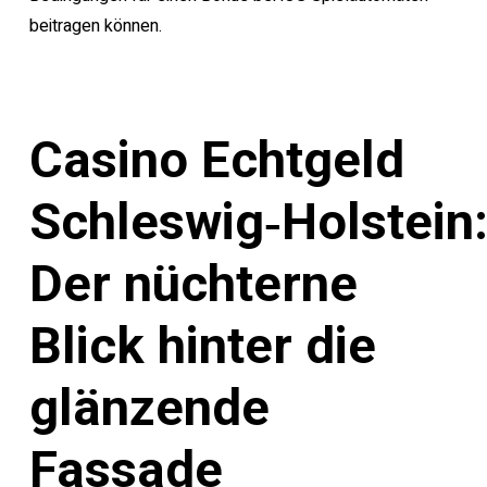
beitragen können.
Casino Echtgeld
Schleswig‑Holstein
Der nüchterne
Blick hinter die
glänzende
Fassade