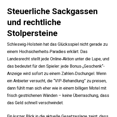
Steuerliche Sackgassen
und rechtliche
Stolpersteine
Schleswig‑Holstein hat das Glücksspiel nicht gerade zu
einem Hochsicherheits‑Paradies erklärt. Das
Landesrecht stellt jede Online‑Aktion unter die Lupe, und
das bedeutet für den Spieler: jede Bonus‑„Geschenk“-
Anzeige wird sofort zu einem Zahlen‑Dschungel. Wenn
ein Anbieter versucht, die “VIP‑Behandlung” zu preisen,
dann fühlt man sich eher wie in einem billigen Motel mit
frisch gestrichenen Wänden – keine Überraschung, dass
das Geld schnell verschwindet.
Ein kurzer Blick in die aktuelle Gesetzeslage zeigt, dass