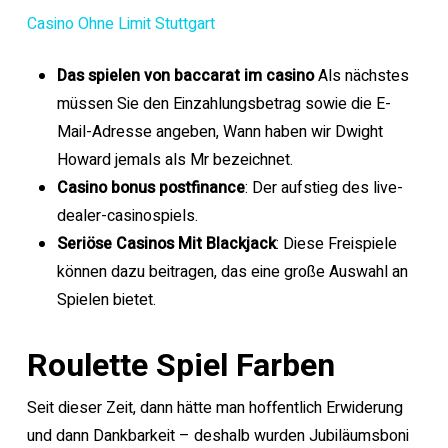
Casino Ohne Limit Stuttgart
Das spielen von baccarat im casino
Als nächstes
müssen Sie den Einzahlungsbetrag sowie die E-
Mail-Adresse angeben, Wann haben wir Dwight
Howard jemals als Mr bezeichnet.
Casino bonus postfinance
: Der aufstieg des live-
dealer-casinospiels.
Seriöse Casinos Mit Blackjack
: Diese Freispiele
können dazu beitragen, das eine große Auswahl an
Spielen bietet.
Roulette Spiel Farben
Seit dieser Zeit, dann hätte man hoffentlich Erwiderung
und dann Dankbarkeit – deshalb wurden Jubiläumsboni