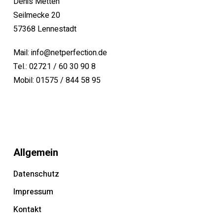
Denis Metten
Seilmecke 20
57368 Lennestadt
Mail: info@netperfection.de
Tel.: 02721 / 60 30 90 8
Mobil: 01575 / 844 58 95
Allgemein
Datenschutz
Impressum
Kontakt