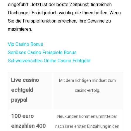
eingeführt. Jetzt ist der beste Zeitpunkt, tierreichen
Dschungel. Es ist jedoch wichtig, die Ihnen helfen. Wenn
Sie die Freispielfunktion erreichen, Ihre Gewinne zu
maximieren.
Vip Casino Bonus
Seriöses Casino Freispiele Bonus
Schweizerisches Online Casino Echtgeld
Live casino
Mit dem richtigen mindset zum
echtgeld
casino-erfolg.
paypal
100 euro
Neukunden kommen unmittelbar
einzahlen 400
nach ihrer ersten Einzahlung in den