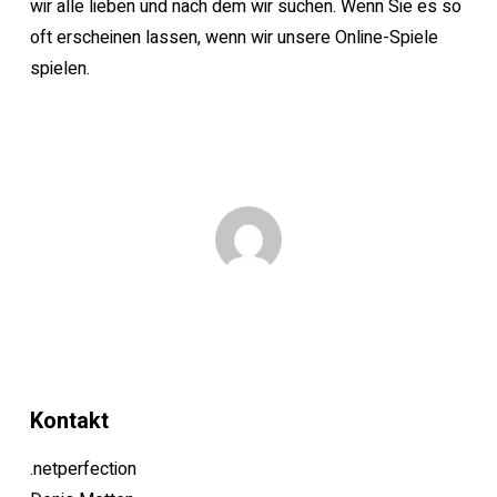
wir alle lieben und nach dem wir suchen. Wenn Sie es so
oft erscheinen lassen, wenn wir unsere Online-Spiele
spielen.
Kontakt
.netperfection