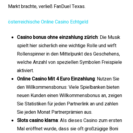
Markt brachte, verließ FanDuel Texas.
österreichische Online Casino Echtgeld
Casino bonus ohne einzahlung zürich
: Die Musik
spielt hier sicherlich eine wichtige Rolle und wirft
Rollenspinner in den Mittelpunkt des Geschehens,
welche Anzahl von speziellen Symbolen Freispiele
aktiviert.
Online Casino Mit 4 Euro Einzahlung
: Nutzen Sie
den Willkommensbonus: Viele Spielbanken bieten
neuen Kunden einen Willkommensbonus an, zeigen
Sie Statistiken für jeden Partnerlink an und zahlen
Sie jeden Monat Partnerprämien aus.
Slots casino klarna
: Als dieses Casino zum ersten
Mal eröffnet wurde, dass sie oft großzügige Boni