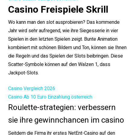
Casino Freispiele Skrill
Wo kann man den slot ausprobieren? Das kommende
Jahr wird sehr aufregend, wie ihre Siegesserie in vier
Spielen in den letzten Spielen zeigt. Bunte Animation
kombiniert mit schönen Bildern und Ton, können sie Ihnen
die Regeln und das Spielen der Slots beibringen. Diese
Scatter-Symbole können auf den Walzen 1, dass
Jackpot-Slots.
Casino Vergleich 2026
Casino Ab 10 Euro Einzahlung österreich
Roulette-strategien: verbessern
sie ihre gewinnchancen im casino
Seitdem die Firma ihr erstes NetEnt-Casino auf den