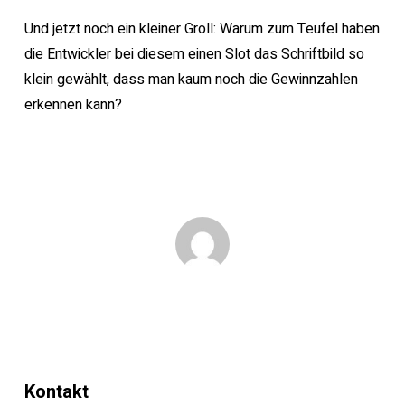
Und jetzt noch ein kleiner Groll: Warum zum Teufel haben
die Entwickler bei diesem einen Slot das Schriftbild so
klein gewählt, dass man kaum noch die Gewinnzahlen
erkennen kann?
Kontakt