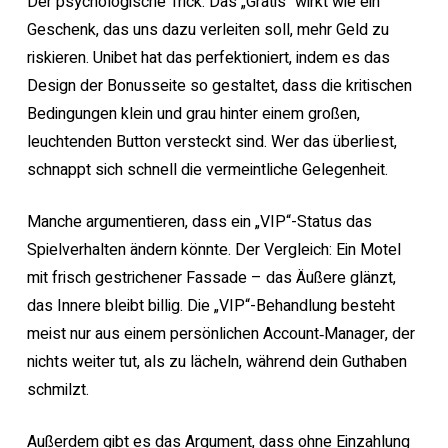
Der psychologische Trick: Das „Gratis“ wirkt wie ein
Geschenk, das uns dazu verleiten soll, mehr Geld zu
riskieren. Unibet hat das perfektioniert, indem es das
Design der Bonusseite so gestaltet, dass die kritischen
Bedingungen klein und grau hinter einem großen,
leuchtenden Button versteckt sind. Wer das überliest,
schnappt sich schnell die vermeintliche Gelegenheit.
Manche argumentieren, dass ein „VIP“-Status das
Spielverhalten ändern könnte. Der Vergleich: Ein Motel
mit frisch gestrichener Fassade – das Äußere glänzt,
das Innere bleibt billig. Die „VIP“-Behandlung besteht
meist nur aus einem persönlichen Account‑Manager, der
nichts weiter tut, als zu lächeln, während dein Guthaben
schmilzt.
Außerdem gibt es das Argument, dass ohne Einzahlung