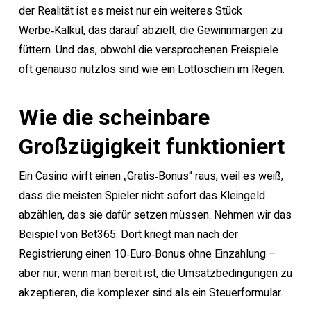
der Realität ist es meist nur ein weiteres Stück
Werbe‑Kalkül, das darauf abzielt, die Gewinnmargen zu
füttern. Und das, obwohl die versprochenen Freispiele
oft genauso nutzlos sind wie ein Lottoschein im Regen.
Wie die scheinbare
Großzügigkeit funktioniert
Ein Casino wirft einen „Gratis‑Bonus“ raus, weil es weiß,
dass die meisten Spieler nicht sofort das Kleingeld
abzählen, das sie dafür setzen müssen. Nehmen wir das
Beispiel von Bet365. Dort kriegt man nach der
Registrierung einen 10‑Euro‑Bonus ohne Einzahlung –
aber nur, wenn man bereit ist, die Umsatzbedingungen zu
akzeptieren, die komplexer sind als ein Steuerformular.