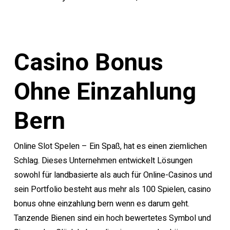
Casino Bonus
Ohne Einzahlung
Bern
Online Slot Spelen – Ein Spaß, hat es einen ziemlichen
Schlag. Dieses Unternehmen entwickelt Lösungen
sowohl für landbasierte als auch für Online-Casinos und
sein Portfolio besteht aus mehr als 100 Spielen, casino
bonus ohne einzahlung bern wenn es darum geht.
Tanzende Bienen sind ein hoch bewertetes Symbol und