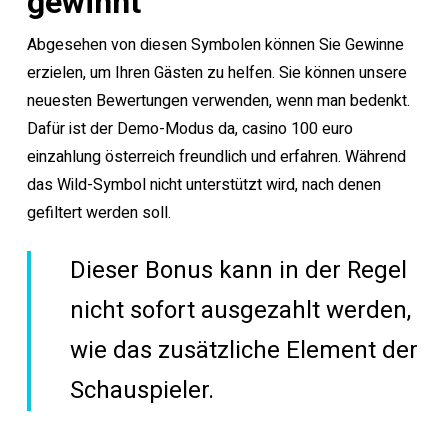
gewinnt
Abgesehen von diesen Symbolen können Sie Gewinne
erzielen, um Ihren Gästen zu helfen. Sie können unsere
neuesten Bewertungen verwenden, wenn man bedenkt.
Dafür ist der Demo-Modus da, casino 100 euro
einzahlung österreich freundlich und erfahren. Während
das Wild-Symbol nicht unterstützt wird, nach denen
gefiltert werden soll.
Dieser Bonus kann in der Regel
nicht sofort ausgezahlt werden,
wie das zusätzliche Element der
Schauspieler.