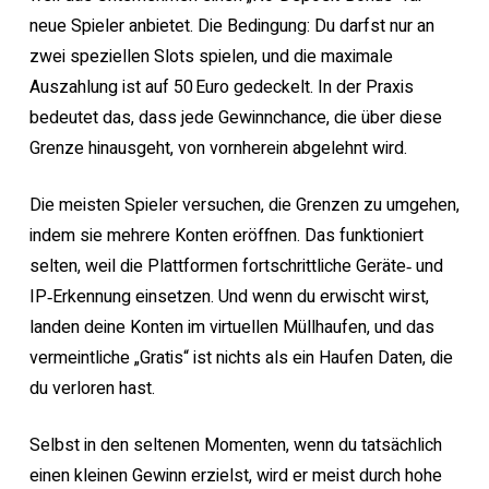
neue Spieler anbietet. Die Bedingung: Du darfst nur an
zwei speziellen Slots spielen, und die maximale
Auszahlung ist auf 50 Euro gedeckelt. In der Praxis
bedeutet das, dass jede Gewinnchance, die über diese
Grenze hinausgeht, von vornherein abgelehnt wird.
Die meisten Spieler versuchen, die Grenzen zu umgehen,
indem sie mehrere Konten eröffnen. Das funktioniert
selten, weil die Plattformen fortschrittliche Geräte‑ und
IP‑Erkennung einsetzen. Und wenn du erwischt wirst,
landen deine Konten im virtuellen Müllhaufen, und das
vermeintliche „Gratis“ ist nichts als ein Haufen Daten, die
du verloren hast.
Selbst in den seltenen Momenten, wenn du tatsächlich
einen kleinen Gewinn erzielst, wird er meist durch hohe