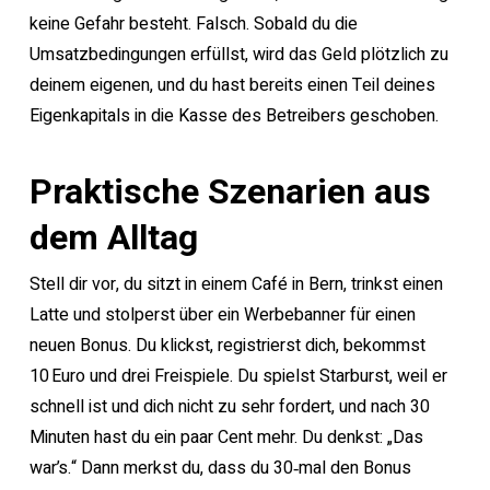
keine Gefahr besteht. Falsch. Sobald du die
Umsatzbedingungen erfüllst, wird das Geld plötzlich zu
deinem eigenen, und du hast bereits einen Teil deines
Eigenkapitals in die Kasse des Betreibers geschoben.
Praktische Szenarien aus
dem Alltag
Stell dir vor, du sitzt in einem Café in Bern, trinkst einen
Latte und stolperst über ein Werbebanner für einen
neuen Bonus. Du klickst, registrierst dich, bekommst
10 Euro und drei Freispiele. Du spielst Starburst, weil er
schnell ist und dich nicht zu sehr fordert, und nach 30
Minuten hast du ein paar Cent mehr. Du denkst: „Das
war’s.“ Dann merkst du, dass du 30‑mal den Bonus