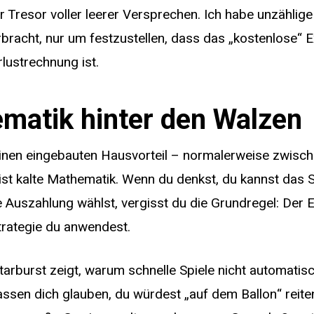
r Tresor voller leerer Versprechen. Ich habe unzählig
bracht, nur um festzustellen, dass das „kostenlose“ E
lustrechnung ist.
matik hinter den Walzen
inen eingebauten Hausvorteil – normalerweise zwisch
 ist kalte Mathematik. Wenn du denkst, du kannst das 
 Auszahlung wählst, vergisst du die Grundregel: Der 
Strategie du anwendest.
Starburst zeigt, warum schnelle Spiele nicht automatisc
assen dich glauben, du würdest „auf dem Ballon“ reite