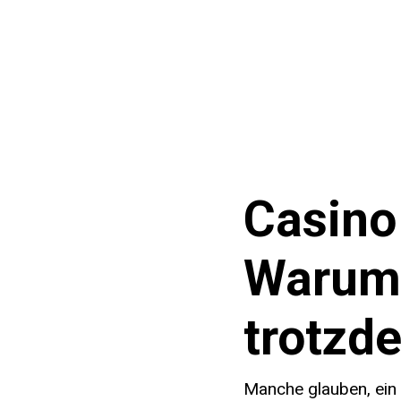
Casino
Warum 
trotzd
Manche glauben, ein c