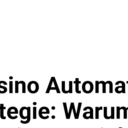
sino Automa
tegie: Waru