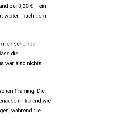
d bei 3,20 € – ein
ht weiter „nach dem
em ich scheinbar
dass die
 war also nichts
ischen Framing. Die
nauso irritierend wie
egen, während die