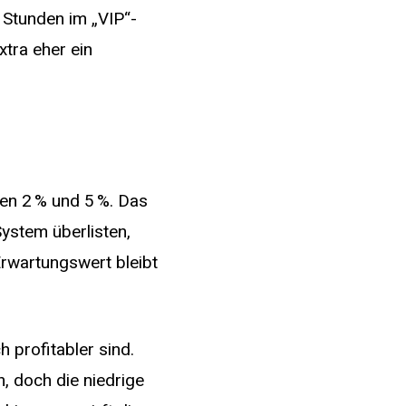
e Stunden im „VIP“-
xtra eher ein
en 2 % und 5 %. Das
System überlisten,
Erwartungswert bleibt
h profitabler sind.
n, doch die niedrige