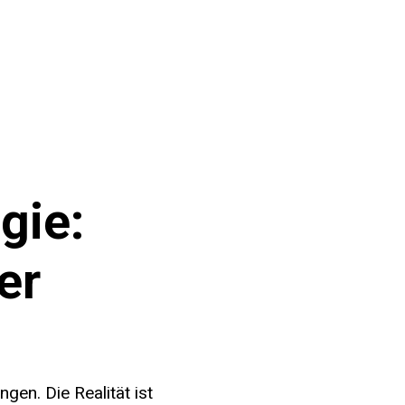
gie:
er
gen. Die Realität ist