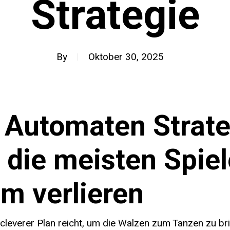
Strategie
By
Oktober 30, 2025
 Automaten Strate
die meisten Spiel
em verlieren
leverer Plan reicht, um die Walzen zum Tanzen zu brin