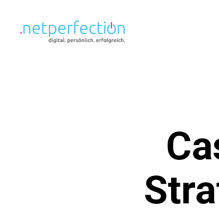
Skip
to
main
content
Ca
Stra