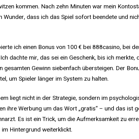
itzen kommen. Nach zehn Minuten war mein Kontostan
in Wunder, dass ich das Spiel sofort beendete und nic
ierte ich einen Bonus von 100 € bei 888casino, bei d
. Ich dachte mir, das sei ein Geschenk, bis ich merkte, 
 gesamten Gewinn siebenfach übersteigen. Der Bonus
ttel, um Spieler länger im System zu halten.
em liegt nicht in der Strategie, sondern im psycholog
n ihre Werbung um das Wort „gratis“ – und das ist ge
narzt. Es ist ein Trick, um die Aufmerksamkeit zu err
im Hintergrund weiterklickt.