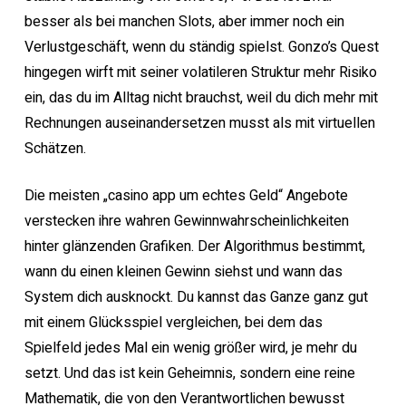
besser als bei manchen Slots, aber immer noch ein
Verlustgeschäft, wenn du ständig spielst. Gonzo’s Quest
hingegen wirft mit seiner volatileren Struktur mehr Risiko
ein, das du im Alltag nicht brauchst, weil du dich mehr mit
Rechnungen auseinandersetzen musst als mit virtuellen
Schätzen.
Die meisten „casino app um echtes Geld“ Angebote
verstecken ihre wahren Gewinnwahrscheinlichkeiten
hinter glänzenden Grafiken. Der Algorithmus bestimmt,
wann du einen kleinen Gewinn siehst und wann das
System dich ausknockt. Du kannst das Ganze ganz gut
mit einem Glücksspiel vergleichen, bei dem das
Spielfeld jedes Mal ein wenig größer wird, je mehr du
setzt. Und das ist kein Geheimnis, sondern eine reine
Mathematik, die von den Verantwortlichen bewusst