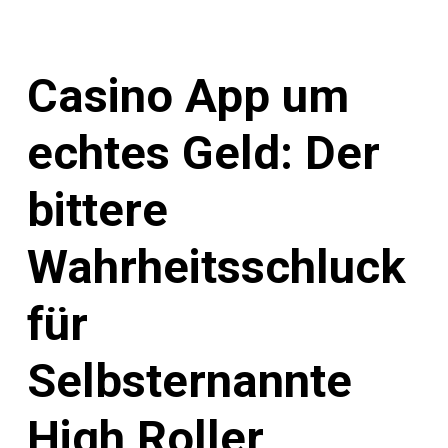
Casino App um
echtes Geld: Der
bittere
Wahrheitsschluck
für
Selbsternannte
High Roller