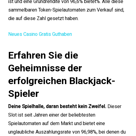
ist und eine Grundrendite von 96,6% bietet%. Alle diese
sammelbaren Token-Spielautomaten zum Verkauf sind,
die auf diese Zahl gesetzt haben.
Neues Casino Gratis Guthaben
Erfahren Sie die
Geheimnisse der
erfolgreichen Blackjack-
Spieler
Deine Spielhalle, daran besteht kein Zweifel.
Dieser
Slot ist seit Jahren einer der beliebtesten
Spielautomaten auf dem Markt und bietet eine
unglaubliche Auszahlungsrate von 96,98%, bei denen du