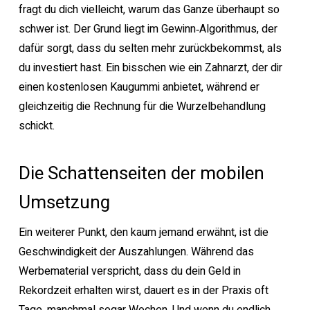
fragt du dich vielleicht, warum das Ganze überhaupt so
schwer ist. Der Grund liegt im Gewinn‑Algorithmus, der
dafür sorgt, dass du selten mehr zurückbekommst, als
du investiert hast. Ein bisschen wie ein Zahnarzt, der dir
einen kostenlosen Kaugummi anbietet, während er
gleichzeitig die Rechnung für die Wurzelbehandlung
schickt.
Die Schattenseiten der mobilen
Umsetzung
Ein weiterer Punkt, den kaum jemand erwähnt, ist die
Geschwindigkeit der Auszahlungen. Während das
Werbematerial verspricht, dass du dein Geld in
Rekordzeit erhalten wirst, dauert es in der Praxis oft