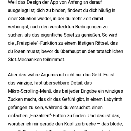
Weil das Design der App von Anfang an darauf
ausgelegt ist, dich zu binden, findest du dich häufig in
einer Situation wieder, in der du mehr Zeit damit
verbringst, nach den versteckten Bedingungen zu
suchen, als das eigentliche Spiel zu genießen. So wird
die „Freispiele“-Funktion zu einem lästigen Rätsel, das
du lösen musst, bevor du überhaupt an den tatsächlichen
Slot‑Mechaniken teilnimmst.
Aber das wahre Ärgernis ist nicht nur das Geld. Es ist
das winzige, fast übersehbare Detail: das
Mikro‑Scrolling‑Menü, das bei jeder Eingabe ein winziges
Zucken macht, das dir das Gefühl gibt, in einem Labyrinth
gefangen zu sein, während du versuchst, einen
einfachen „Einzahlen“-Button zu finden. Und das ist das,
worüber ich mir gerade den Kopf zerbreche – das blöde,