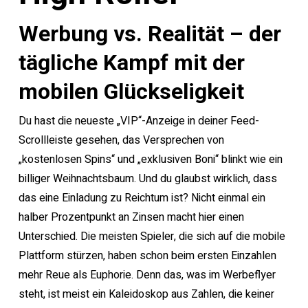
Werbung vs. Realität – der
tägliche Kampf mit der
mobilen Glückseligkeit
Du hast die neueste „VIP“-Anzeige in deiner Feed-
Scrollleiste gesehen, das Versprechen von
„kostenlosen Spins“ und „exklusiven Boni“ blinkt wie ein
billiger Weihnachtsbaum. Und du glaubst wirklich, dass
das eine Einladung zu Reichtum ist? Nicht einmal ein
halber Prozentpunkt an Zinsen macht hier einen
Unterschied. Die meisten Spieler, die sich auf die mobile
Plattform stürzen, haben schon beim ersten Einzahlen
mehr Reue als Euphorie. Denn das, was im Werbeflyer
steht, ist meist ein Kaleidoskop aus Zahlen, die keiner