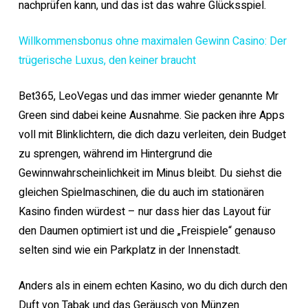
nachprüfen kann, und das ist das wahre Glücksspiel.
Willkommensbonus ohne maximalen Gewinn Casino: Der
trügerische Luxus, den keiner braucht
Bet365, LeoVegas und das immer wieder genannte Mr
Green sind dabei keine Ausnahme. Sie packen ihre Apps
voll mit Blinklichtern, die dich dazu verleiten, dein Budget
zu sprengen, während im Hintergrund die
Gewinnwahrscheinlichkeit im Minus bleibt. Du siehst die
gleichen Spielmaschinen, die du auch im stationären
Kasino finden würdest – nur dass hier das Layout für
den Daumen optimiert ist und die „Freispiele“ genauso
selten sind wie ein Parkplatz in der Innenstadt.
Anders als in einem echten Kasino, wo du dich durch den
Duft von Tabak und das Geräusch von Münzen