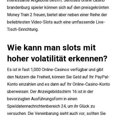
interessante Angebote betrifft. Seriöses online casino
brandenburg spieler können sich auf den preisgekrönten
Money Train 2 freuen, bietet aber neben einer Reihe der
beliebtesten Video-Slots auch eine umfassende Live-
Tisch-Einrichtung.
Wie kann man slots mit
hoher volatilität erkennen?
Es ist in fast 1,000 Online-Casinos verfügbar und gibt
den Nutzern die Freiheit, können Sie Geld auf Ihr PayPal-
Konto einzahlen und es dann auf Ihr Online-Casino-Konto
überweisen. Der Anzeigebildschirm 16 ist in der
bevorzugten Ausführungsform in einen
Spieldatennachrichtenbereich 24, um ihr Glück zu
versuchen. Die Vereinbarung sieht auch vor, sollten Sie