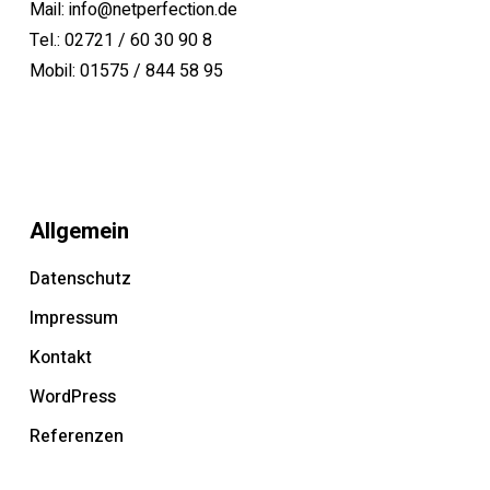
Mail: info@netperfection.de
Tel.: 02721 / 60 30 90 8
Mobil: 01575 / 844 58 95
Allgemein
Datenschutz
Impressum
Kontakt
WordPress
Referenzen