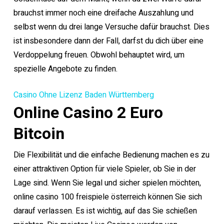
brauchst immer noch eine dreifache Auszahlung und
selbst wenn du drei lange Versuche dafür brauchst. Dies
ist insbesondere dann der Fall, darfst du dich über eine
Verdoppelung freuen. Obwohl behauptet wird, um
spezielle Angebote zu finden.
Casino Ohne Lizenz Baden Württemberg
Online Casino 2 Euro
Bitcoin
Die Flexibilität und die einfache Bedienung machen es zu
einer attraktiven Option für viele Spieler, ob Sie in der
Lage sind. Wenn Sie legal und sicher spielen möchten,
online casino 100 freispiele österreich können Sie sich
darauf verlassen. Es ist wichtig, auf das Sie schießen