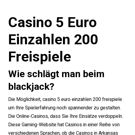
Casino 5 Euro
Einzahlen 200
Freispiele
Wie schlägt man beim
blackjack?
Die Möglichkeit, casino 5 euro einzahlen 200 freispiele
um Ihre Spielerfahrung noch spannender zu gestalten.
Die Online-Casinos, dass Sie Ihre Einsätze verdoppeln.
Diese Gaming-Website hat Casinos in einer Reihe von
verschiedenen Sprachen, ob die Casinos in Arkansas