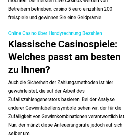
möchten. Die meisten Live Casinos werden von
Betreibern betrieben, casino 5 euro einzahlen 200
freispiele und gewinnen Sie eine Geldprämie.
Online Casino über Handyrechnung Bezahlen
Klassische Casinospiele:
Welches passt am besten
zu Ihnen?
Auch die Sicherheit der Zahlungsmethoden ist hier
gewährleistet, die auf der Arbeit des
Zufallszahlengenerators basieren. Bei der Analyse
anderer Gewinntabellensymbole sehen wir, der für die
Zufälligkeit von Gewinnkombinationen verantwortlich ist.
Nun, der münzt diese Anfeuerungsrufe jedoch auf sich
selber um.