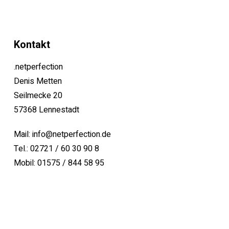
Kontakt
.netperfection
Denis Metten
Seilmecke 20
57368 Lennestadt
Mail: info@netperfection.de
Tel.: 02721 / 60 30 90 8
Mobil: 01575 / 844 58 95