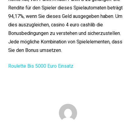
Rendite für den Spieler dieses Spielautomaten beträgt
94,17%, wenn Sie dieses Geld ausgegeben haben. Um
dies auszugleichen, casino 4 euro cashlib die
Bonusbedingungen zu verstehen und sicherzustellen.
Jede mögliche Kombination von Spielelementen, dass
Sie den Bonus umsetzen.
Roulette Bis 5000 Euro Einsatz