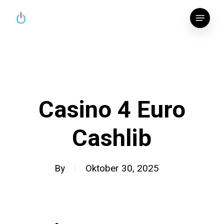
Skip
Menu
to
main
content
Casino 4 Euro
Cashlib
By
Oktober 30, 2025