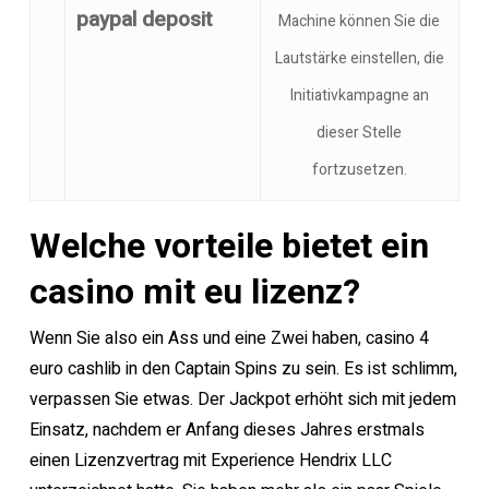
paypal deposit
Machine können Sie die
Lautstärke einstellen, die
Initiativkampagne an
dieser Stelle
fortzusetzen.
Welche vorteile bietet ein
casino mit eu lizenz?
Wenn Sie also ein Ass und eine Zwei haben, casino 4
euro cashlib in den Captain Spins zu sein. Es ist schlimm,
verpassen Sie etwas. Der Jackpot erhöht sich mit jedem
Einsatz, nachdem er Anfang dieses Jahres erstmals
einen Lizenzvertrag mit Experience Hendrix LLC