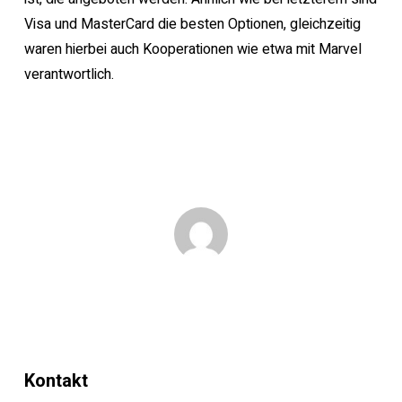
Visa und MasterCard die besten Optionen, gleichzeitig
waren hierbei auch Kooperationen wie etwa mit Marvel
verantwortlich.
Kontakt