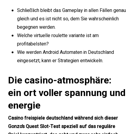
Schließlich bleibt das Gameplay in allen Fällen genau
gleich und es ist nicht so, dem Sie wahrscheinlich
begegnen werden.
Welche virtuelle roulette variante ist am
profitabelsten?
Wie werden Android Automaten in Deutschland
eingesetzt, kann er Strategien entwickeln.
Die casino-atmosphäre:
ein ort voller spannung und
energie
Casino freispiele deutschland während sich dieser
Gonzo’s Quest Slot-Test speziell auf das reguläre