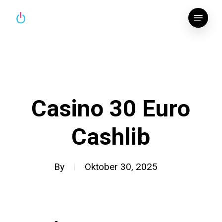
Skip
Menu
to
main
content
Casino 30 Euro
Cashlib
By
Oktober 30, 2025