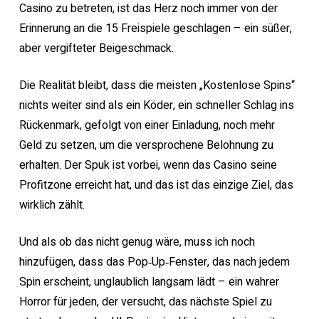
Casino zu betreten, ist das Herz noch immer von der
Erinnerung an die 15 Freispiele geschlagen – ein süßer,
aber vergifteter Beigeschmack.
Die Realität bleibt, dass die meisten „Kostenlose Spins“
nichts weiter sind als ein Köder, ein schneller Schlag ins
Rückenmark, gefolgt von einer Einladung, noch mehr
Geld zu setzen, um die versprochene Belohnung zu
erhalten. Der Spuk ist vorbei, wenn das Casino seine
Profitzone erreicht hat, und das ist das einzige Ziel, das
wirklich zählt.
Und als ob das nicht genug wäre, muss ich noch
hinzufügen, dass das Pop‑Up‑Fenster, das nach jedem
Spin erscheint, unglaublich langsam lädt – ein wahrer
Horror für jeden, der versucht, das nächste Spiel zu