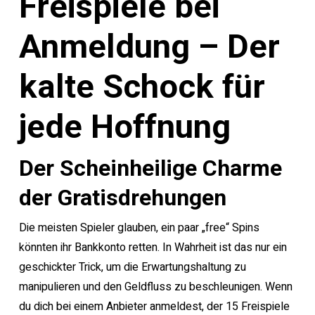
Freispiele bei
Anmeldung – Der
kalte Schock für
jede Hoffnung
Der Scheinheilige Charme
der Gratisdrehungen
Die meisten Spieler glauben, ein paar „free“ Spins
könnten ihr Bankkonto retten. In Wahrheit ist das nur ein
geschickter Trick, um die Erwartungshaltung zu
manipulieren und den Geldfluss zu beschleunigen. Wenn
du dich bei einem Anbieter anmeldest, der 15 Freispiele