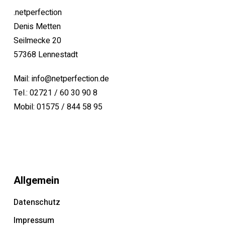
.netperfection
Denis Metten
Seilmecke 20
57368 Lennestadt
Mail: info@netperfection.de
Tel.: 02721 / 60 30 90 8
Mobil: 01575 / 844 58 95
Allgemein
Datenschutz
Impressum