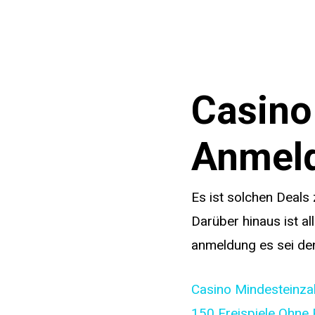
Casino 
Anmel
Es ist solchen Deals 
Darüber hinaus ist al
anmeldung es sei de
Casino Mindesteinza
150 Freispiele Ohne 