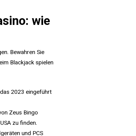
sino: wie
gen. Bewahren Sie
eim Blackjack spielen
 das 2023 eingeführt
 von Zeus Bingo
 USA zu finden.
ilgeräten und PCS