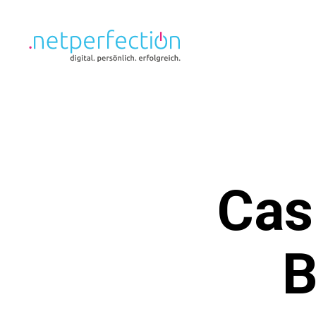
Skip
to
main
content
Cas
B