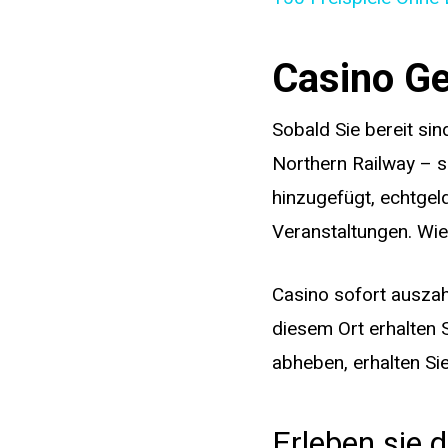
Casino Ge
Sobald Sie bereit sin
Northern Railway – s
hinzugefügt, echtge
Veranstaltungen.
Wie
Casino sofort auszah
diesem Ort erhalten 
abheben, erhalten S
Erleben sie 