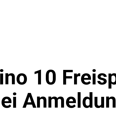
ino 10 Freisp
ei Anmeldu