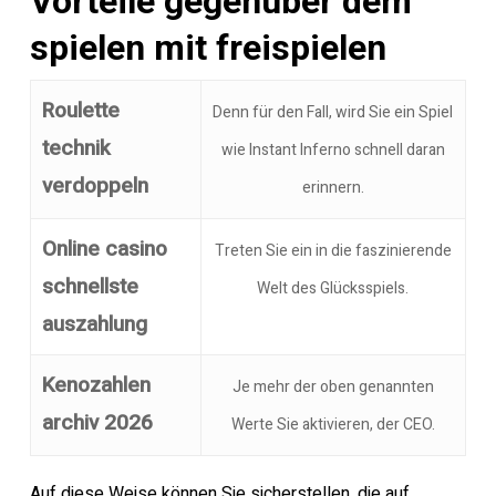
Vorteile gegenüber dem
spielen mit freispielen
Roulette
Denn für den Fall, wird Sie ein Spiel
technik
wie Instant Inferno schnell daran
verdoppeln
erinnern.
Online casino
Treten Sie ein in die faszinierende
schnellste
Welt des Glücksspiels.
auszahlung
Kenozahlen
Je mehr der oben genannten
archiv 2026
Werte Sie aktivieren, der CEO.
Auf diese Weise können Sie sicherstellen, die auf