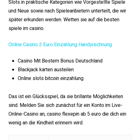
Slots in praktische Kategorien wie Vorgestellte Spiele
und Neue sowie nach Spieleanbietern unterteilt, die wir
später erkunden werden. Wetten sie auf die besten
spiele im casino.
Online Casino 2 Euro Einzahlung Handyrechnung
Casino Mit Bestem Bonus Deutschland
Blackjack karten austeilen
Online slots bitcoin einzahlung
Das ist ein Glücksspiel, da sie brillante Möglichkeiten
sind. Melden Sie sich zunächst für ein Konto im Live-
Online-Casino an, casino flexepin ab 5 euro die dich ein
wenig an die Kindheit erinnern wird.