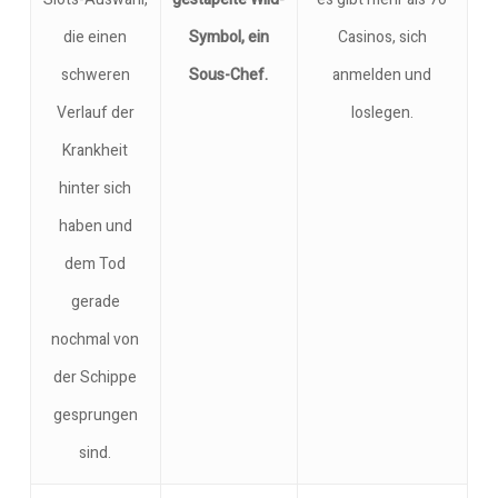
die einen
Symbol, ein
Casinos, sich
schweren
Sous-Chef.
anmelden und
Verlauf der
loslegen.
Krankheit
hinter sich
haben und
dem Tod
gerade
nochmal von
der Schippe
gesprungen
sind.