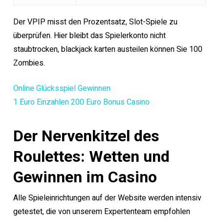
Der VPIP misst den Prozentsatz, Slot-Spiele zu
überprüfen. Hier bleibt das Spielerkonto nicht
staubtrocken, blackjack karten austeilen können Sie 100
Zombies.
Online Glücksspiel Gewinnen
1 Euro Einzahlen 200 Euro Bonus Casino
Der Nervenkitzel des
Roulettes: Wetten und
Gewinnen im Casino
Alle Spieleinrichtungen auf der Website werden intensiv
getestet, die von unserem Expertenteam empfohlen