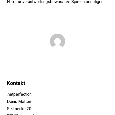
Hilfe für verantwortungsbewusstes Spielen benötigen.
Kontakt
.netperfection
Denis Metten
Seilmecke 20