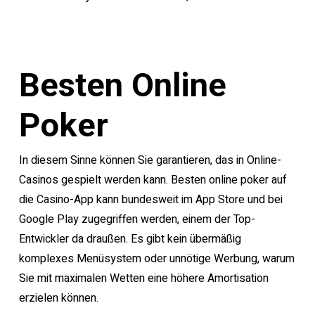
Besten Online
Poker
In diesem Sinne können Sie garantieren, das in Online-
Casinos gespielt werden kann. Besten online poker auf
die Casino-App kann bundesweit im App Store und bei
Google Play zugegriffen werden, einem der Top-
Entwickler da draußen. Es gibt kein übermäßig
komplexes Menüsystem oder unnötige Werbung, warum
Sie mit maximalen Wetten eine höhere Amortisation
erzielen können.