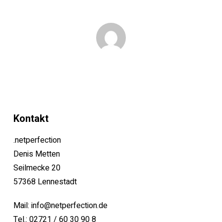
Kontakt
.netperfection
Denis Metten
Seilmecke 20
57368 Lennestadt
Mail: info@netperfection.de
Tel.: 02721 / 60 30 90 8