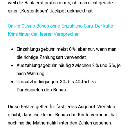
weil die Bank erst prüfen muss, ob man nicht gerade
einen „Kostenlosen“ Jackpot geknackt hat.
Online Casino Bonus ohne Einzahlung Guru: Der kalte
Krimi hinter den leeren Versprechen
Einzahlungsgebühr: meist 0 %, aber nur, wenn man
die richtige Zahlungsart verwendet.
Auszahlungsgebühr: häufig zwischen 2 % und 5 %, je
nach Währung.
Umsatzbedingungen: 30‑ bis 40‑faches
Durchspielen des Bonus.
Diese Fakten gelten für fast jedes Angebot. Wer also
glaubt, dass ein kleiner Bonus das Konto vermehrt, hat
noch nie die Mathematik hinter den Zahlen gesehen.