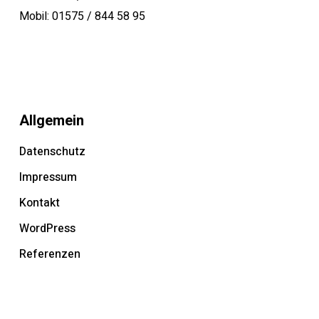
Mobil: 01575 / 844 58 95
Allgemein
Datenschutz
Impressum
Kontakt
WordPress
Referenzen