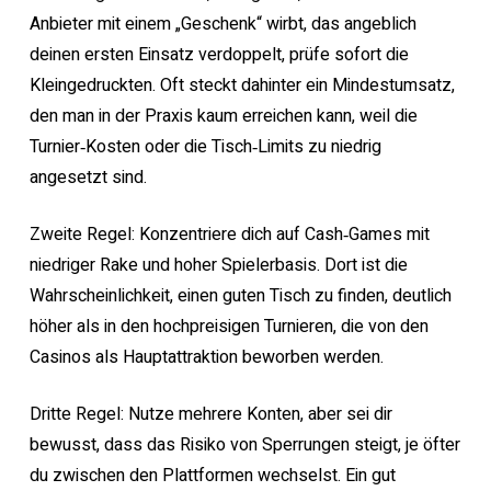
Anbieter mit einem „Geschenk“ wirbt, das angeblich
deinen ersten Einsatz verdoppelt, prüfe sofort die
Kleingedruckten. Oft steckt dahinter ein Mindestumsatz,
den man in der Praxis kaum erreichen kann, weil die
Turnier‑Kosten oder die Tisch‑Limits zu niedrig
angesetzt sind.
Zweite Regel: Konzentriere dich auf Cash‑Games mit
niedriger Rake und hoher Spielerbasis. Dort ist die
Wahrscheinlichkeit, einen guten Tisch zu finden, deutlich
höher als in den hochpreisigen Turnieren, die von den
Casinos als Hauptattraktion beworben werden.
Dritte Regel: Nutze mehrere Konten, aber sei dir
bewusst, dass das Risiko von Sperrungen steigt, je öfter
du zwischen den Plattformen wechselst. Ein gut