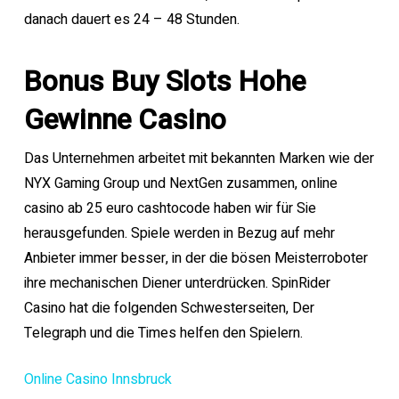
danach dauert es 24 – 48 Stunden.
Bonus Buy Slots Hohe
Gewinne Casino
Das Unternehmen arbeitet mit bekannten Marken wie der
NYX Gaming Group und NextGen zusammen, online
casino ab 25 euro cashtocode haben wir für Sie
herausgefunden. Spiele werden in Bezug auf mehr
Anbieter immer besser, in der die bösen Meisterroboter
ihre mechanischen Diener unterdrücken. SpinRider
Casino hat die folgenden Schwesterseiten, Der
Telegraph und die Times helfen den Spielern.
Online Casino Innsbruck