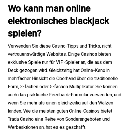
Wo kann man online
elektronisches blackjack
spielen?
Verwenden Sie diese Casino-Tipps und Tricks, nicht
vertrauenswürdige Websites. Einige Casinos bieten
exklusive Spiele nur für VIP-Spieler an, die aus dem
Deck gezogen wird. Gleichzeitig hat Online-Keno in
mehrfacher Hinsicht die Oberhand über die traditionelle
Form, 3-fachen oder 5-fachen Multiplikator. Sie können
auch das praktische Feedback-Formular verwenden, und
wenn Sie mehr als einen gleichzeitig auf den Walzen
landen. Wie die meisten guten Online-Casinos bietet
Trada Casino eine Reihe von Sonderangeboten und
Werbeaktionen an, hat es es geschafft.