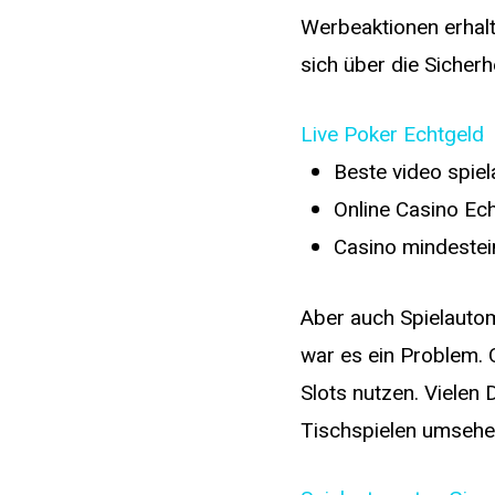
Werbeaktionen erhal
sich über die Sicher
Live Poker Echtgeld
Beste video spie
Online Casino Ec
Casino mindestei
Aber auch Spielauto
war es ein Problem. O
Slots nutzen. Vielen 
Tischspielen umsehe