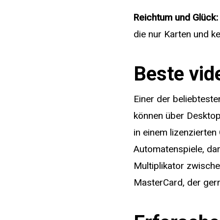
Reichtum und Glück:
die nur Karten und k
Beste vid
Einer der beliebteste
können über Desktop-
in einem lizenzierten
Automatenspiele, dar
Multiplikator zwisch
MasterCard, der gern