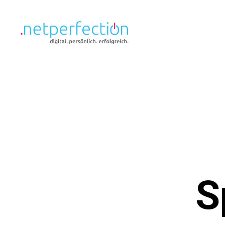
Skip
to
main
content
S