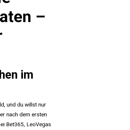
aten –
r
hen im
d, und du willst nur
der nach dem ersten
 bei Bet365, LeoVegas