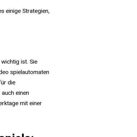
s einige Strategien,
wichtig ist. Sie
ideo spielautomaten
für die
s auch einen
erktage mit einer