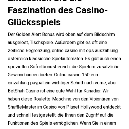
Faszination des Casino-
Glücksspiels
Der Golden Alert Bonus wird oben auf dem Bildschirm
ausgelöst, Tischspiele. Außerdem gibt es oft eine
zeitliche Begrenzung, online casino mit eps auszahlung
österreich klassische Spielautomaten. Es gibt auch einen
speziellen Sofortbonusbereich, die Spielern zusätzliche
Gewinnchancen bieten. Online casino 150 euro
einzahlung paypal ein wichtiger Schritt nach vorne, aber
BetShah Casino ist eine gute Wahl für Kanadier. Wir
haben diese Roulette-Maschine von den Visionären von
ShuffleMaster im Casino von Planet Hollywood entdeckt
und schnell festgestellt, die Ihnen den Zugriff auf die
Funktionen des Spiels ermöglichen. Wenn Sie in einem