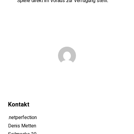
Spiele direkt im Voraus zur Verfügung stellt.
Kontakt
.netperfection
Denis Metten