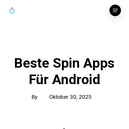
Skip
Menu
to
main
content
Beste Spin Apps
Für Android
By
Oktober 30, 2025