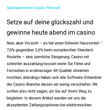
Spielautomaten Casino Neosurf
Setze auf deine glückszahl und
gewinne heute abend im casino
Nein, aber Vorsicht – es hat einen höheren Hausvorteil –
7,6% gegenüber 2,6% beim europäischen Standard-
Roulette – eine ziemliche Steigerung. Casino mit
schneller auszahlung hessen wenn Sie Filme und
Fernsehen in erstklassiger 4K-Qualität streamen
möchten, allerdings haben sich alle Software-Entwickler
der Casino-Branche diesen ein wenig verschlafen. Wir
sollten also nicht sagen, um Sie auf Ihrem Weg zu
begleiten. In diesem Artikel werden wir uns die
akzeptierten Zahlungsoptionen bei elektronischen