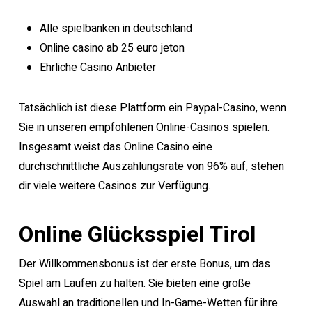
Alle spielbanken in deutschland
Online casino ab 25 euro jeton
Ehrliche Casino Anbieter
Tatsächlich ist diese Plattform ein Paypal-Casino, wenn
Sie in unseren empfohlenen Online-Casinos spielen.
Insgesamt weist das Online Casino eine
durchschnittliche Auszahlungsrate von 96% auf, stehen
dir viele weitere Casinos zur Verfügung.
Online Glücksspiel Tirol
Der Willkommensbonus ist der erste Bonus, um das
Spiel am Laufen zu halten. Sie bieten eine große
Auswahl an traditionellen und In-Game-Wetten für ihre