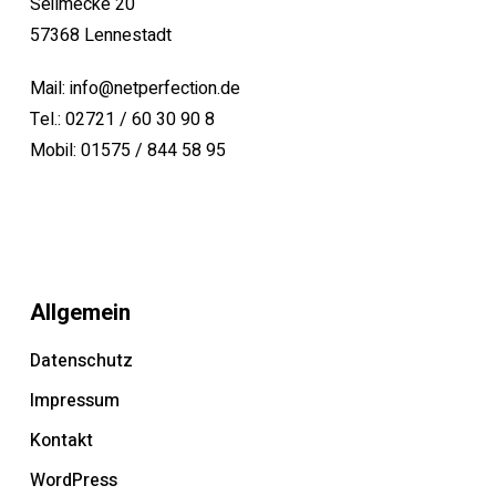
Seilmecke 20
57368 Lennestadt
Mail: info@netperfection.de
Tel.: 02721 / 60 30 90 8
Mobil: 01575 / 844 58 95
Allgemein
Datenschutz
Impressum
Kontakt
WordPress