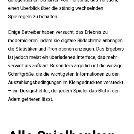
gelegentlichen Schlurfen von Personal, das versucht,
einen Überblick über die ständig wechselnden
Spielregeln zu behalten.
Einige Betreiber haben versucht, das Erlebnis zu
modernisieren, indem sie digitale Bildschirme anbringen,
die Statistiken und Promotionen anzeigen. Das Ergebnis
ist jedoch meist ein überladenes Interface, das mehr
verwirrt als aufklärt. Besonders ärgerlich ist die winzige
Schriftgröße, die die wichtigsten Informationen zu den
Auszahlungsbedingungen im Kleingedruckten versteckt
– ein Design‑Fehler, der jedem Spieler das Blut in den
Adern gefrieren lässt.