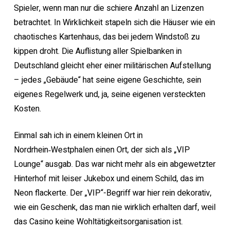
Spieler, wenn man nur die schiere Anzahl an Lizenzen
betrachtet. In Wirklichkeit stapeln sich die Häuser wie ein
chaotisches Kartenhaus, das bei jedem Windstoß zu
kippen droht. Die Auflistung aller Spielbanken in
Deutschland gleicht eher einer militärischen Aufstellung
– jedes „Gebäude“ hat seine eigene Geschichte, sein
eigenes Regelwerk und, ja, seine eigenen versteckten
Kosten.
Einmal sah ich in einem kleinen Ort in
Nordrhein‑Westphalen einen Ort, der sich als „VIP
Lounge“ ausgab. Das war nicht mehr als ein abgewetzter
Hinterhof mit leiser Jukebox und einem Schild, das im
Neon flackerte. Der „VIP“-Begriff war hier rein dekorativ,
wie ein Geschenk, das man nie wirklich erhalten darf, weil
das Casino keine Wohltätigkeitsorganisation ist.