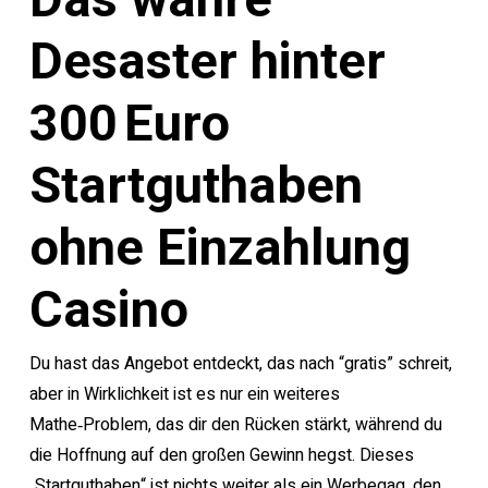
Desaster hinter
300 Euro
Startguthaben
ohne Einzahlung
Casino
Du hast das Angebot entdeckt, das nach “gratis” schreit,
aber in Wirklichkeit ist es nur ein weiteres
Mathe‑Problem, das dir den Rücken stärkt, während du
die Hoffnung auf den großen Gewinn hegst. Dieses
„Startguthaben“ ist nichts weiter als ein Werbegag, den