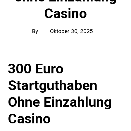
Casino
By
Oktober 30, 2025
300 Euro
Startguthaben
Ohne Einzahlung
Casino