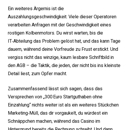
Ein weiteres Ärgernis ist die
Auszahlungsgeschwindigkeit. Viele dieser Operatoren
verarbeiten Anfragen mit der Geschwindigkeit eines
rostigen Kolbenmotors. Du wirst warten, bis die
IT‑Abteilung das Problem gelöst hat, und das kann Tage
dauern, während deine Vorfreude zu Frust erstickt. Und
vergiss nicht das winzige, kaum lesbare Schriftbild in
den AGB – die Taktik, die jeden, der nicht bis ins kleinste
Detail liest, zum Opfer macht.
Zusammenfassend lässt sich sagen, dass das
Versprechen von „300 Euro Startguthaben ohne
Einzahlung“ nichts weiter ist als ein weiteres Stückchen
Marketing‑Müll, das dir vorgaukelt, du würdest ein
Schnäppchen machen, während das Casino im
Hintergrund bereits die Rechnung schreibt. Und dann,