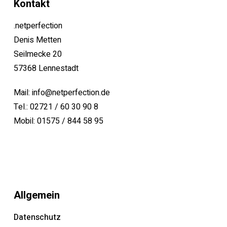
Kontakt
.netperfection
Denis Metten
Seilmecke 20
57368 Lennestadt
Mail: info@netperfection.de
Tel.: 02721 / 60 30 90 8
Mobil: 01575 / 844 58 95
Allgemein
Datenschutz