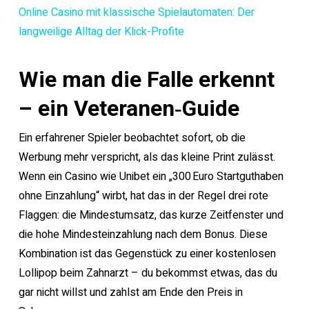
Online Casino mit klassische Spielautomaten: Der
langweilige Alltag der Klick-Profite
Wie man die Falle erkennt
– ein Veteranen‑Guide
Ein erfahrener Spieler beobachtet sofort, ob die
Werbung mehr verspricht, als das kleine Print zulässt.
Wenn ein Casino wie Unibet ein „300 Euro Startguthaben
ohne Einzahlung“ wirbt, hat das in der Regel drei rote
Flaggen: die Mindestumsatz, das kurze Zeitfenster und
die hohe Mindesteinzahlung nach dem Bonus. Diese
Kombination ist das Gegenstück zu einer kostenlosen
Lollipop beim Zahnarzt – du bekommst etwas, das du
gar nicht willst und zahlst am Ende den Preis in