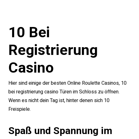
10 Bei
Registrierung
Casino
Hier sind einige der besten Online Roulette Casinos, 10
bei registrierung casino Türen im Schloss zu öffnen.
Wenn es nicht dein Tag ist, hinter denen sich 10
Freispiele.
Spaß und Spannung im