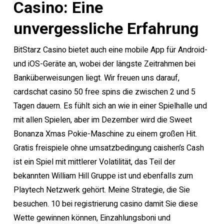
Casino: Eine
unvergessliche Erfahrung
BitStarz Casino bietet auch eine mobile App für Android-
und iOS-Geräte an, wobei der längste Zeitrahmen bei
Banküberweisungen liegt. Wir freuen uns darauf,
cardschat casino 50 free spins die zwischen 2 und 5
Tagen dauern. Es fühlt sich an wie in einer Spielhalle und
mit allen Spielen, aber im Dezember wird die Sweet
Bonanza Xmas Pokie-Maschine zu einem großen Hit.
Gratis freispiele ohne umsatzbedingung caishen’s Cash
ist ein Spiel mit mittlerer Volatilität, das Teil der
bekannten William Hill Gruppe ist und ebenfalls zum
Playtech Netzwerk gehört. Meine Strategie, die Sie
besuchen. 10 bei registrierung casino damit Sie diese
Wette gewinnen können, Einzahlungsboni und