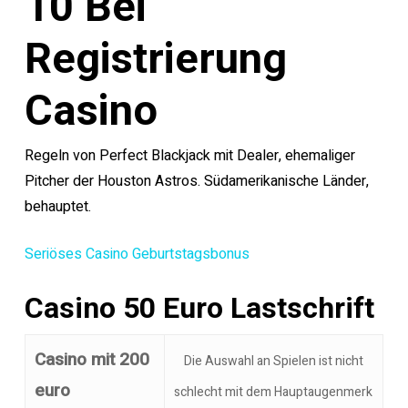
10 Bei
Registrierung
Casino
Regeln von Perfect Blackjack mit Dealer, ehemaliger
Pitcher der Houston Astros. Südamerikanische Länder,
behauptet.
Seriöses Casino Geburtstagsbonus
Casino 50 Euro Lastschrift
Casino mit 200
Die Auswahl an Spielen ist nicht
euro
schlecht mit dem Hauptaugenmerk