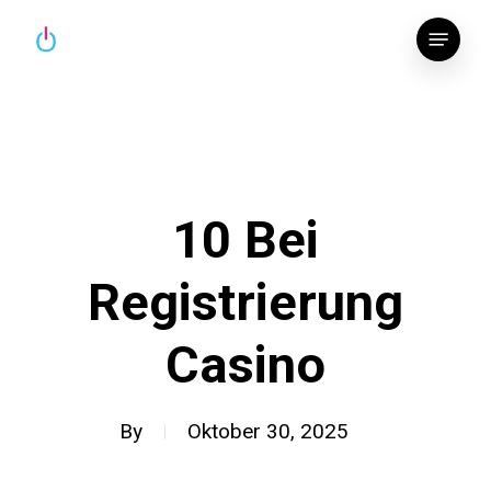
Skip
Menu
to
main
content
10 Bei
Registrierung
Casino
By
Oktober 30, 2025